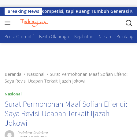
Langsung ke konten
ukan Sekadar Kompetisi, tapi Ruang Tumbuh Generasi Muda
Breaking News
Berita Otomotif
Berita Olahraga
Kejahatan
Nissan
Bulutangki
Beranda
Nasional
Surat Permohonan Maaf Sofian Effendi:
Saya Revisi Ucapan Terkait Ijazah Jokowi
Nasional
Surat Permohonan Maaf Sofian Effendi:
Saya Revisi Ucapan Terkait Ijazah
Jokowi
Redaktur Redaktur