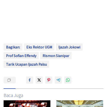
Bagikan:
Eks Rektor UGM
Ijazah Jokowi
Prof Sofian Effendy
Rismon Sianipar
Tarik Ucapan Ijazah Palsu
Baca Juga