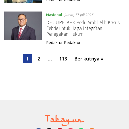
Nasional
Jumat, 17 Juli 2026
DE JURE: KPK Perlu Ambil Alih Kasus
Febrie untuk Jaga Integritas
Penegakan Hukum
Redaktur Redaktur
P
1
2
…
113
Berikutnya »
a
g
i
n
a
s
i
p