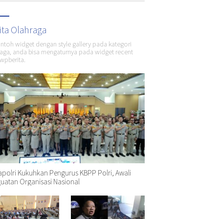
ita Olahraga
ontoh widget dengan style gallery pada kategori
aga, anda bisa mengaturnya pada widget recent
wpberita.
polri Kukuhkan Pengurus KBPP Polri, Awali
uatan Organisasi Nasional