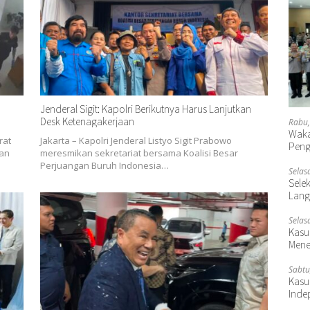
Jenderal Sigit: Kapolri Berikutnya Harus Lanjutkan
Desk Ketenagakerjaan
Rabu,
Waka
rat
Jakarta – Kapolri Jenderal Listyo Sigit Prabowo
Peng
ian
meresmikan sekretariat bersama Koalisi Besar
Perjuangan Buruh Indonesia…
Selas
Selek
Lang
Selas
Kasu
Mene
Sabtu
Kasu
Inde