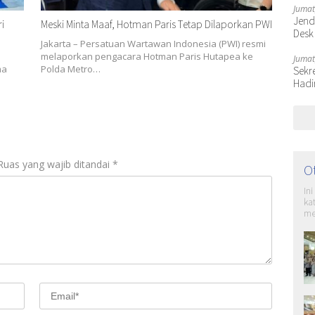
Jumat
Jende
i
Meski Minta Maaf, Hotman Paris Tetap Dilaporkan PWI
Desk
Jakarta – Persatuan Wartawan Indonesia (PWI) resmi
melaporkan pengacara Hotman Paris Hutapea ke
Jumat
ma
Polda Metro…
Sekr
Hadi
Ruas yang wajib ditandai
*
O
In
ka
me