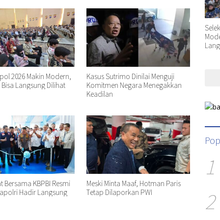
Sele
Moder
Lang
kpol 2026 Makin Modern,
Kasus Sutrimo Dinilai Menguji
n Bisa Langsung Dilihat
Komitmen Negara Menegakkan
Keadilan
Pop
1
at Bersama KBPBI Resmi
Meski Minta Maaf, Hotman Paris
2
apolri Hadir Langsung
Tetap Dilaporkan PWI