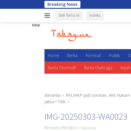
Langsung
Breaking News
Wa
ke
Beli Tema Ini
Indeks
konten
tutup
Home
Berita
Kriminal
Politik
O
Berita Otomotif
Berita Olahraga
Kejah
Beranda
RKUHAP Jadi Sorotan, Ahli Hukum P
Jaksa ! Titik
IMG-20250303-WA0023
Redaktur Redaktur
-
Nasional