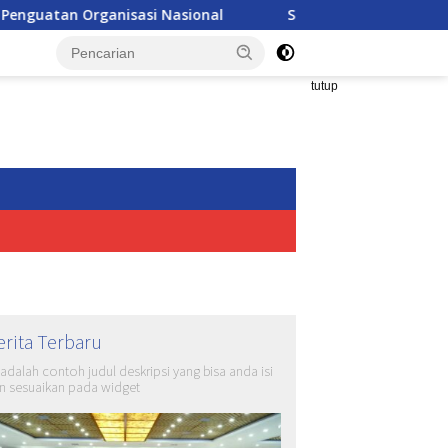
asi Nasional
Seleksi Akpol 2026 Makin Modern, Nilai Uj
tutup
erita Terbaru
i adalah contoh judul deskripsi yang bisa anda isi
n sesuaikan pada widget