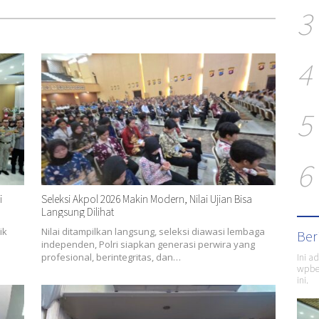
3
4
5
6
i
Seleksi Akpol 2026 Makin Modern, Nilai Ujian Bisa
Langsung Dilihat
ik
Nilai ditampilkan langsung, seleksi diawasi lembaga
Ber
independen, Polri siapkan generasi perwira yang
Ini a
profesional, berintegritas, dan…
wpber
ini.