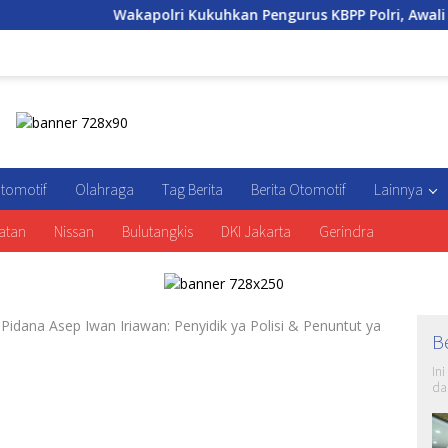
kapolri Kukuhkan Pengurus KBPP Polri, Awali Penguatan Organis
tomotif
Olahraga
Tag Berita
Berita Otomotif
Lainnya
atan
Nissan
Bulutangkis
DKI Jakarta
Gerindra
idana Asep Iwan Iriawan: Penyidik ya Polisi & Penuntut ya
B
In
da