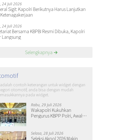
, 24 Juli 2026
ral Sigit: Kapolri Berikutnya Harus Lanjutkan
 Ketenagakerjaan
, 24 Juli 2026
etariat Bersama KBPBI Resmi Dibuka, Kapolri
r Langsung
Selengkapnya
tomotif
i adalah contoh keterangan untuk widget dengan
tegori otomotif, anda bisa dengan mudah
masukkannya pada widget.
Rabu, 29 Juli 2026
Wakapolri Kukuhkan
Pengurus KBPP Polri, Awali
Penguatan Organisasi
Nasional
Selasa, 28 Juli 2026
Seleksi Akpol 2026 Makin