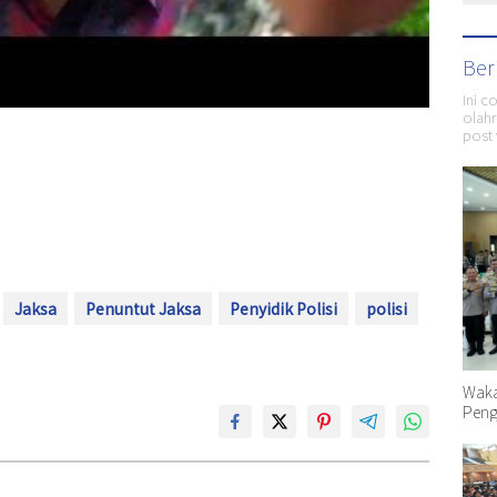
Ber
Ini c
olahr
post 
Jaksa
Penuntut Jaksa
Penyidik Polisi
polisi
Waka
Peng