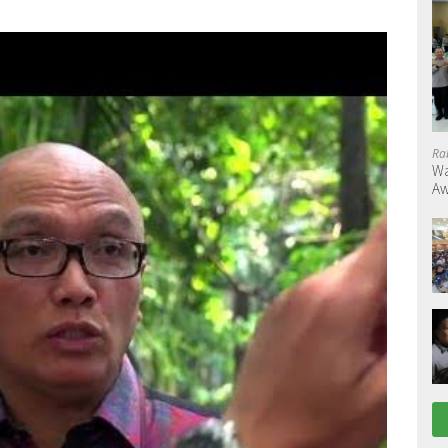
Ra
Wa
Aw