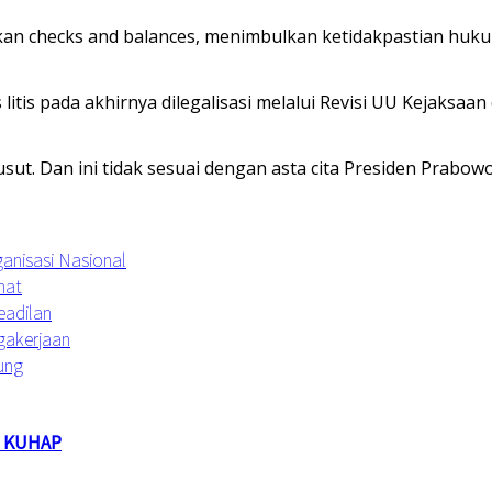
baikan checks and balances, menimbulkan ketidakpastian 
tis pada akhirnya dilegalisasi melalui Revisi UU Kejaksaan
ut. Dan ini tidak sesuai dengan asta cita Presiden Prabo
anisasi Nasional
hat
eadilan
agakerjaan
ung
 KUHAP