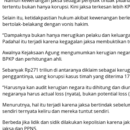
“Namun kewenangan jaksa sebagai penyidik tindak pidan
tertentu bukan hanya korupsi. Kini jaksa terkesan lebih 
Selain itu, ketidakpastian hukum akibat kewenangan berle
bertolak-belakang dengan vonis hakim.
“Dampaknya bukan hanya merugikan pelaku dan keluarga k
Padahal itu terjadi karena kegagalan jaksa membuktikan t
Awalnya Kejaksaan Agung mengumumkan kerugian negara seb
BPKP dan perhitungan ahli.
Sebanyak Rp271 triliun di antaranya diklaim sebagai kerug
penggantinya, uang korupsi kasus timah yang diterima 17 Te
“Harusnya kan audit kerugian negara itu dihitung dan diumu
negaranya harus actual loss (nyata), bukan potential loss (
Menurutnya, hal itu terjadi karena jaksa bertindak sebelum 
sendiri ternyata keliru dan mereka tuntut sendiri.
Berbeda jika lidik dan sidik dilakukan kepolisian karena ja
jaksa dan PPNS.