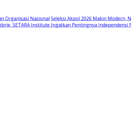
n Organisasi Nasional
Seleksi Akpol 2026 Makin Modern, Ni
ebrie, SETARA Institute Ingatkan Pentingnya Independens