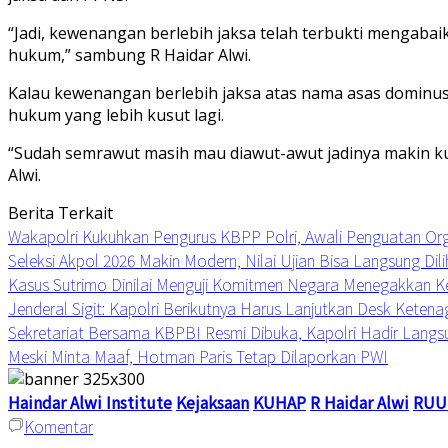
“Jadi, kewenangan berlebih jaksa telah terbukti menga
hukum,” sambung R Haidar Alwi.
Kalau kewenangan berlebih jaksa atas nama asas dominus li
hukum yang lebih kusut lagi.
“Sudah semrawut masih mau diawut-awut jadinya makin kus
Alwi.
Berita Terkait
Wakapolri Kukuhkan Pengurus KBPP Polri, Awali Penguatan Org
Seleksi Akpol 2026 Makin Modern, Nilai Ujian Bisa Langsung Dili
Kasus Sutrimo Dinilai Menguji Komitmen Negara Menegakkan K
Jenderal Sigit: Kapolri Berikutnya Harus Lanjutkan Desk Keten
Sekretariat Bersama KBPBI Resmi Dibuka, Kapolri Hadir Langs
Meski Minta Maaf, Hotman Paris Tetap Dilaporkan PWI
Haindar Alwi Institute
Kejaksaan
KUHAP
R Haidar Alwi
RUU
Komentar