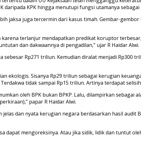
a tertentu dalam UU Kejaksaan telah mengganggu keteratu
KPK daripada KPK hingga menutupi fungsi utamanya sebagai 
bih jaksa juga tercermin dari kasus timah. Gembar-gembor 
arena terlanjur mendapatkan predikat koruptor terbesar, 
untutan dan dakwaannya di pengadilan,” ujar R Haidar Alwi.
esar Rp271 triliun. Kemudian diralat menjadi Rp300 trili
ian ekologis. Sisanya Rp29 triliun sebagai kerugian keuang
rdakwa tidak sampai Rp15 triliun. Artinya terdapat selisih 
mkan oleh BPK bukan BPKP. Lalu, dilampirkan sebagai alat bu
perkiraan),” papar R Haidar Alwi.
jelas dan nyata kerugian negara berdasarkan hasil audit BPK.
ksa dapat mengoreksinya. Atau jika sidik, lidik dan tuntut ol