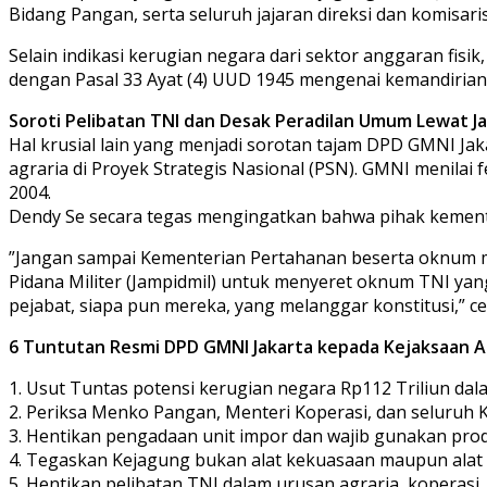
Bidang Pangan, serta seluruh jajaran direksi dan komis
​Selain indikasi kerugian negara dari sektor anggaran fis
dengan Pasal 33 Ayat (4) UUD 1945 mengenai kemandirian
​Soroti Pelibatan TNI dan Desak Peradilan Umum Lewat J
​Hal krusial lain yang menjadi sorotan tajam DPD GMNI Ja
agraria di Proyek Strategis Nasional (PSN). GMNI menilai
2004.
​Dendy Se secara tegas mengingatkan bahwa pihak kemente
​”Jangan sampai Kementerian Pertahanan beserta oknum m
Pidana Militer (Jampidmil) untuk menyeret oknum TNI yan
pejabat, siapa pun mereka, yang melanggar konstitusi,” c
​6 Tuntutan Resmi DPD GMNI Jakarta kepada Kejaksaan 
1. ​Usut Tuntas potensi kerugian negara Rp112 Triliun da
2. ​Periksa Menko Pangan, Menteri Koperasi, dan seluruh
3. ​Hentikan pengadaan unit impor dan wajib gunakan prod
4. ​Tegaskan Kejagung bukan alat kekuasaan maupun alat m
5. ​Hentikan pelibatan TNI dalam urusan agraria, koperasi