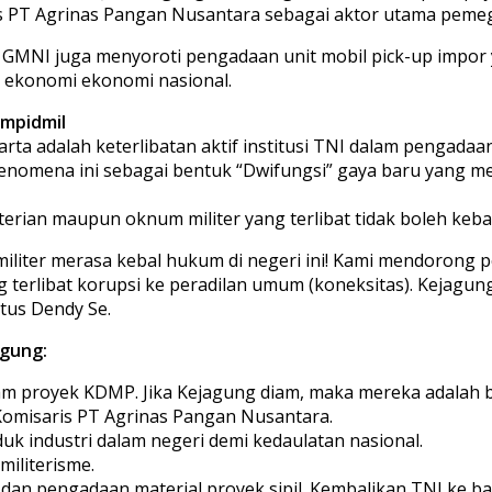
aris PT Agrinas Pangan Nusantara sebagai aktor utama pem
ik, GMNI juga menyoroti pengadaan unit mobil pick-up impor 
 ekonomi ekonomi nasional.
ampidmil
karta adalah keterlibatan aktif institusi TNI dalam penga
 fenomena ini sebagai bentuk “Dwifungsi” gaya baru yang m
rian maupun oknum militer yang terlibat tidak boleh keba
iliter merasa kebal hukum di negeri ini! Kami mendorong
g terlibat korupsi ke peradilan umum (koneksitas). Kejag
etus Dendy Se.
Agung:
lam proyek KDMP. Jika Kejagung diam, maka mereka adalah b
 Komisaris PT Agrinas Pangan Nusantara.
uk industri dalam negeri demi kedaulatan nasional.
iliterisme.
, dan pengadaan material proyek sipil. Kembalikan TNI ke ba