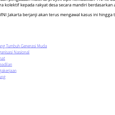
a kolektif kepada rakyat desa secara mandiri berdasarkan 
GMNI Jakarta berjanji akan terus mengawal kasus ini hing
uang Tumbuh Generasi Muda
anisasi Nasional
hat
eadilan
agakerjaan
ung