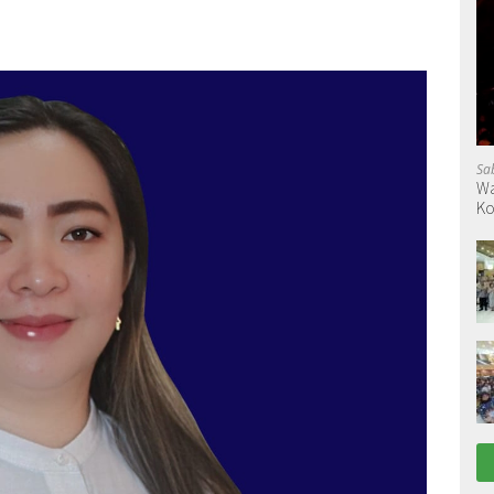
Sa
Wa
Ko