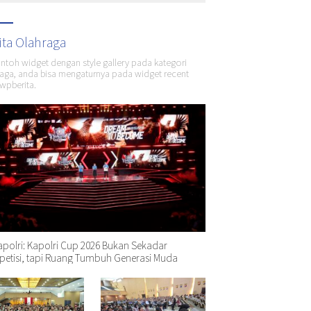
ita Olahraga
ontoh widget dengan style gallery pada kategori
aga, anda bisa mengaturnya pada widget recent
wpberita.
polri: Kapolri Cup 2026 Bukan Sekadar
etisi, tapi Ruang Tumbuh Generasi Muda