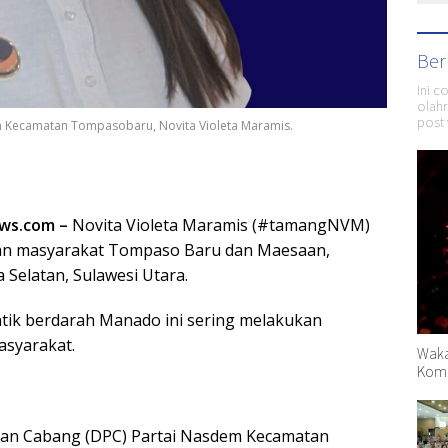
Ber
Ini c
olahr
post 
 Kecamatan Tompasobaru, Novita Violeta Maramis.
ews.com –
Novita Violeta Maramis (#tamangNVM)
an masyarakat Tompaso Baru dan Maesaan,
Selatan, Sulawesi Utara.
ntik berdarah Manado ini sering melakukan
asyarakat.
Waka
Komp
an Cabang (DPC) Partai Nasdem Kecamatan