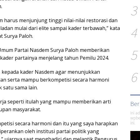
3
.
 harus menjunjung tinggi nilai-nilai restorasi dan
4
adan mulai dari elite sampai kader terbawah,” kata
t Surya Paloh.
5
Umum Partai Nasdem Surya Paloh memberikan
kader partainya menjelang tahun Pemilu 2024.
6
 kepada kader Nasdem agar menunjukkan
an serta mampu berkompetisi secara harmoni
 satu sama lain.
rja seperti itulah yang mampu memberikan arti
Ber
upan masyarakat.
Ini a
wpber
ini.
etisi secara harmoni dan itu yang saya harapkan
perankan oleh institusi partai politik yang
” ujarnya saat menghadiri dan melantik Pengurus