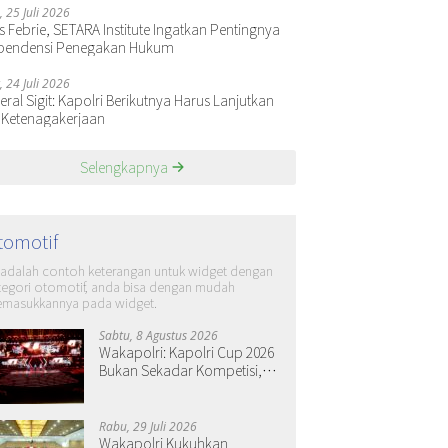
, 25 Juli 2026
s Febrie, SETARA Institute Ingatkan Pentingnya
pendensi Penegakan Hukum
, 24 Juli 2026
ral Sigit: Kapolri Berikutnya Harus Lanjutkan
 Ketenagakerjaan
Selengkapnya
tomotif
i adalah contoh keterangan untuk widget dengan
tegori otomotif, anda bisa dengan mudah
masukkannya pada widget.
Sabtu, 8 Agustus 2026
Wakapolri: Kapolri Cup 2026
Bukan Sekadar Kompetisi,
tapi Ruang Tumbuh Generasi
Muda
Rabu, 29 Juli 2026
Wakapolri Kukuhkan