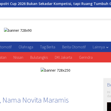
an Sekadar Kompetisi, tapi Ruang Tumbuh Generasi Muda
tomotif
Olahraga
Tag Berita
Berita Otomotif
Lainnya
atan
Nissan
Bulutangkis
DKI Jakarta
Gerindra
B
In
da
h, Nama Novita Maramis