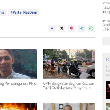
Sabtu
Kasu
Inde
mis
#Partai NasDem
Jumat
Jende
Desk
O
In
ka
me
ng Pembangunan IKN di
GMPI Bangkalan Bagikan Ratusan
Takjil Gratis Kepada Masyarakat