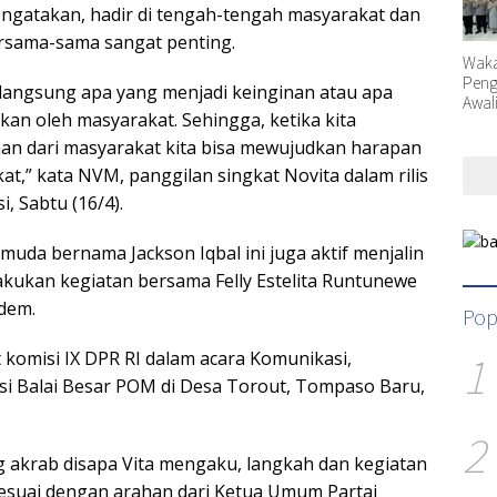
ngatakan, hadir di tengah-tengah masyarakat dan
ersama-sama sangat penting.
Waka
Peng
 langsung apa yang menjadi keinginan atau apa
Awal
kan oleh masyarakat. Sehingga, ketika kita
Orga
an dari masyarakat kita bisa mewujudkan harapan
t,” kata NVM, panggilan singkat Novita dalam rilis
, Sabtu (16/4).
 muda bernama Jackson Iqbal ini juga aktif menjalin
kukan kegiatan bersama Felly Estelita Runtunewe
dem.
Pop
1
t komisi IX DPR RI dalam acara Komunikasi,
si Balai Besar POM di Desa Torout, Tompaso Baru,
2
 akrab disapa Vita mengaku, langkah dan kegiatan
esuai dengan arahan dari Ketua Umum Partai