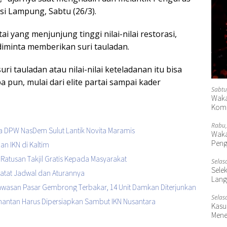
i Lampung, Sabtu (26/3).
tai yang menjunjung tinggi nilai-nilai restorasi,
iminta memberikan suri tauladan.
ri tauladan atau nilai-nilai keteladanan itu bisa
a pun, mulai dari elite partai sampai kader
Sabtu
Waka
Komp
Rabu,
a DPW NasDem Sulut Lantik Novita Maramis
Waka
Peng
 IKN di Kaltim
Ratusan Takjil Gratis Kepada Masyarakat
Selas
Selek
 Catat Jadwal dan Aturannya
Lang
Kawasan Pasar Gembrong Terbakar, 14 Unit Damkan Diterjunkan
Selas
imantan Harus Dipersiapkan Sambut IKN Nusantara
Kasu
Mene