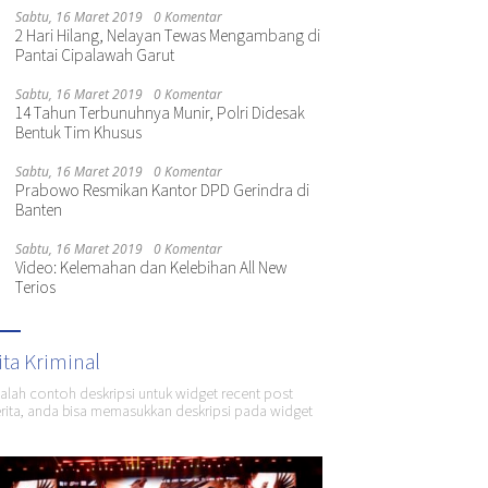
Sabtu, 16 Maret 2019
0 Komentar
2 Hari Hilang, Nelayan Tewas Mengambang di
Pantai Cipalawah Garut
Sabtu, 16 Maret 2019
0 Komentar
14 Tahun Terbunuhnya Munir, Polri Didesak
Bentuk Tim Khusus
Sabtu, 16 Maret 2019
0 Komentar
Prabowo Resmikan Kantor DPD Gerindra di
Banten
Sabtu, 16 Maret 2019
0 Komentar
Video: Kelemahan dan Kelebihan All New
Terios
ita Kriminal
dalah contoh deskripsi untuk widget recent post
ita, anda bisa memasukkan deskripsi pada widget