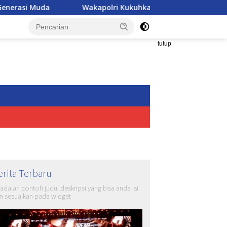
Wakapolri Kukuhkan Pengurus KBPP Polri, Awali Penguatan Or
tutup
erita Terbaru
i adalah contoh judul deskripsi yang bisa anda isi
n sesuaikan pada widget