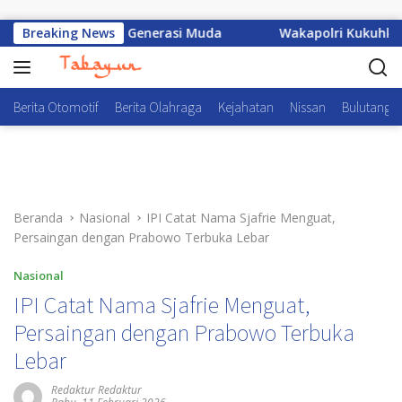
Langsung ke konten
Ruang Tumbuh Generasi Muda
Breaking News
Wakapolri Kukuhkan Pengur
Berita Otomotif
Berita Olahraga
Kejahatan
Nissan
Bulutangki
Beranda
Nasional
IPI Catat Nama Sjafrie Menguat,
Persaingan dengan Prabowo Terbuka Lebar
Nasional
IPI Catat Nama Sjafrie Menguat,
Persaingan dengan Prabowo Terbuka
Lebar
Redaktur Redaktur