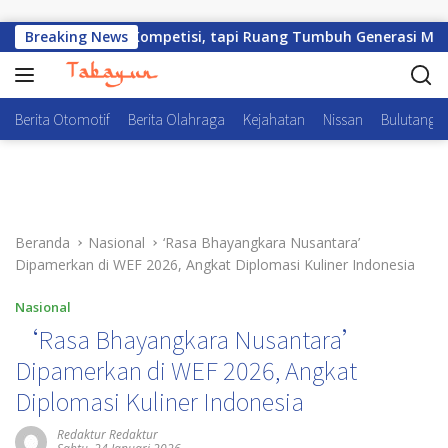
Langsung ke konten
kan Sekadar Kompetisi, tapi Ruang Tumbuh Generasi Muda
Breaking News
Berita Otomotif
Berita Olahraga
Kejahatan
Nissan
Bulutangki
Beranda
Nasional
‘Rasa Bhayangkara Nusantara’
Dipamerkan di WEF 2026, Angkat Diplomasi Kuliner Indonesia
Nasional
‘Rasa Bhayangkara Nusantara’
Dipamerkan di WEF 2026, Angkat
Diplomasi Kuliner Indonesia
Redaktur Redaktur