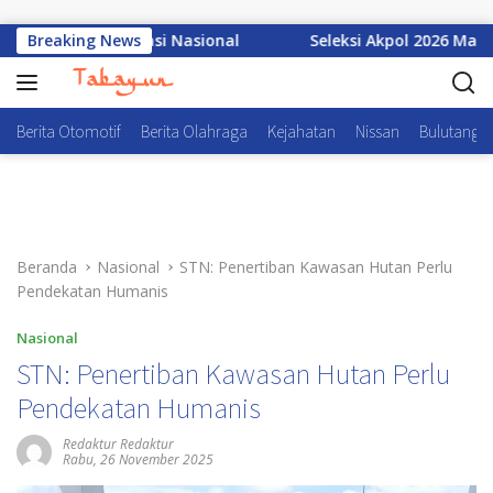
Langsung ke konten
atan Organisasi Nasional
Breaking News
Seleksi Akpol 2026 Makin Mode
Berita Otomotif
Berita Olahraga
Kejahatan
Nissan
Bulutangki
Beranda
Nasional
STN: Penertiban Kawasan Hutan Perlu
Pendekatan Humanis
Nasional
STN: Penertiban Kawasan Hutan Perlu
Pendekatan Humanis
Redaktur Redaktur
Rabu, 26 November 2025