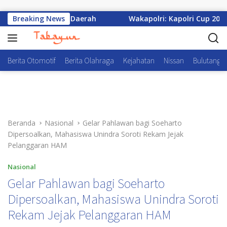
Langsung ke konten
kembang dari Daerah
Breaking News
Wakapolri: Kapolri Cup 2026 Buka
Berita Otomotif
Berita Olahraga
Kejahatan
Nissan
Bulutangki
Beranda
Nasional
Gelar Pahlawan bagi Soeharto
Dipersoalkan, Mahasiswa Unindra Soroti Rekam Jejak
Pelanggaran HAM
Nasional
Gelar Pahlawan bagi Soeharto
Dipersoalkan, Mahasiswa Unindra Soroti
Rekam Jejak Pelanggaran HAM