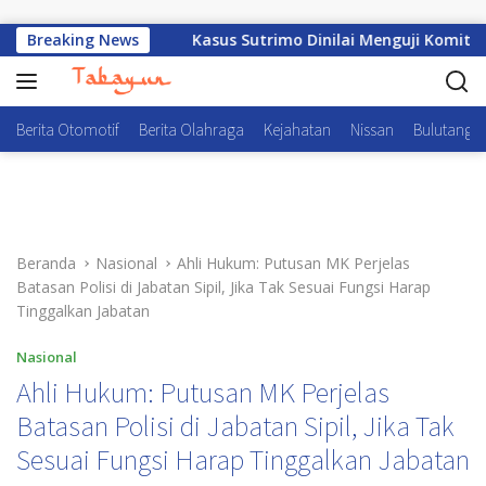
Langsung ke konten
ung Dilihat
Breaking News
Kasus Sutrimo Dinilai Menguji Komitmen 
Berita Otomotif
Berita Olahraga
Kejahatan
Nissan
Bulutangki
Beranda
Nasional
Ahli Hukum: Putusan MK Perjelas
Batasan Polisi di Jabatan Sipil, Jika Tak Sesuai Fungsi Harap
Tinggalkan Jabatan
Nasional
Ahli Hukum: Putusan MK Perjelas
Batasan Polisi di Jabatan Sipil, Jika Tak
Sesuai Fungsi Harap Tinggalkan Jabatan