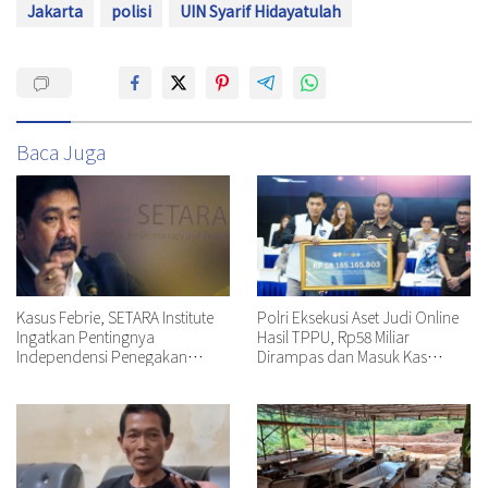
Jakarta
polisi
UIN Syarif Hidayatulah
Baca Juga
Kasus Febrie, SETARA Institute
Polri Eksekusi Aset Judi Online
Ingatkan Pentingnya
Hasil TPPU, Rp58 Miliar
Independensi Penegakan
Dirampas dan Masuk Kas
Hukum
Negara