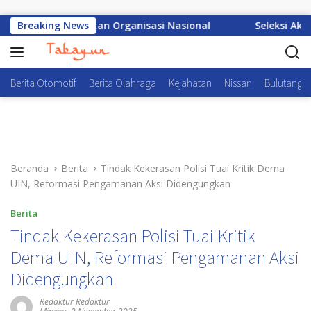
Langsung ke konten
wali Penguatan Organisasi Nasional
Breaking News
Seleksi Akpol 2026
Berita Otomotif
Berita Olahraga
Kejahatan
Nissan
Bulutangki
Beranda
Berita
Tindak Kekerasan Polisi Tuai Kritik Dema
UIN, Reformasi Pengamanan Aksi Didengungkan
Berita
Tindak Kekerasan Polisi Tuai Kritik
Dema UIN, Reformasi Pengamanan Aksi
Didengungkan
Redaktur Redaktur