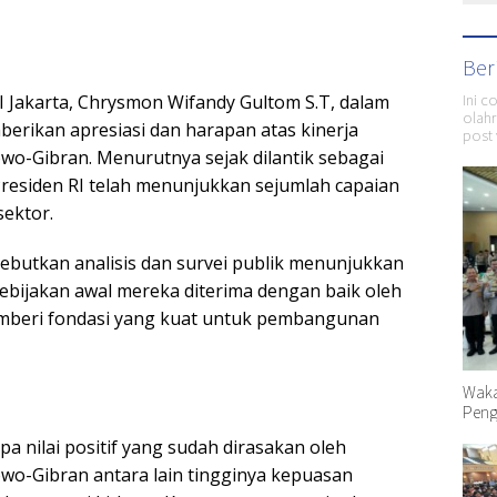
Ber
Ini c
I Jakarta, Chrysmon Wifandy Gultom S.T, dalam
olahr
berikan apresiasi dan harapan atas kinerja
post 
o-Gibran. Menurutnya sejak dilantik sebagai
Presiden RI telah menunjukkan sejumlah capaian
sektor.
butkan analisis dan survei publik menunjukkan
ebijakan awal mereka diterima dengan baik oleh
mberi fondasi yang kuat untuk pembangunan
Waka
Peng
 nilai positif yang sudah dirasakan oleh
o-Gibran antara lain tingginya kepuasan