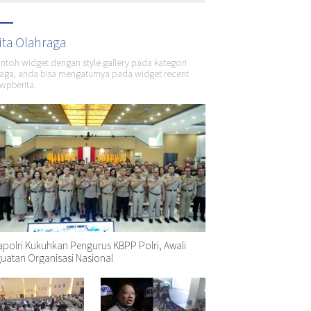
ita Olahraga
ontoh widget dengan style gallery pada kategori
aga, anda bisa mengaturnya pada widget recent
wpberita.
polri Kukuhkan Pengurus KBPP Polri, Awali
uatan Organisasi Nasional