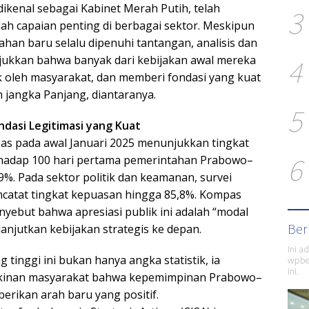
ikenal sebagai Kabinet Merah Putih, telah
3
h capaian penting di berbagai sektor. Meskipun
han baru selalu dipenuhi tantangan, analisis dan
4
jukkan bahwa banyak dari kebijakan awal mereka
k oleh masyarakat, dan memberi fondasi yang kuat
jangka Panjang, diantaranya.
5
ndasi Legitimasi yang Kuat
as pada awal Januari 2025 menunjukkan tingkat
6
rhadap 100 hari pertama pemerintahan Prabowo–
9%. Pada sektor politik dan keamanan, survei
catat tingkat kepuasan hingga 85,8%. Kompas
nyebut bahwa apresiasi publik ini adalah “modal
Ber
anjutkan kebijakan strategis ke depan.
Ini a
 tinggi ini bukan hanya angka statistik, ia
wpber
ini.
kinan masyarakat bahwa kepemimpinan Prabowo–
rikan arah baru yang positif.