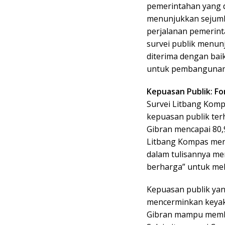
pemerintahan yang d
menunjukkan sejumla
perjalanan pemerinta
survei publik menun
diterima dengan bai
untuk pembangunan 
Kepuasan Publik: Fo
Survei Litbang Komp
kepuasan publik te
Gibran mencapai 80,
Litbang Kompas men
dalam tulisannya me
berharga” untuk mel
Kepuasan publik yang
mencerminkan keya
Gibran mampu membe