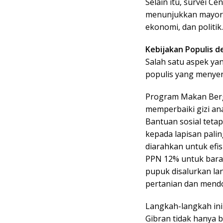
Selain itu, survei Ce
menunjukkan mayorita
ekonomi, dan politik.
Kebijakan Populis 
Salah satu aspek yan
populis yang menye
Program Makan Bergi
memperbaiki gizi ana
Bantuan sosial teta
kepada lapisan palin
diarahkan untuk efi
PPN 12% untuk baran
pupuk disalurkan la
pertanian dan mendo
Langkah-langkah in
Gibran tidak hanya 