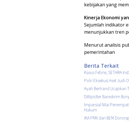
kebijakan yang memb
Kinerja Ekonomi ya
Sejumlah indikator 
menunjukkan tren pos
Menurut analisis pu
pemerintahan
Berita Terkait
Kasus Febrie, SETARA In
Polri Eksekusi Aset Judi
Ayah Bertrand Ucapkan T
Dittipidter Bareskrim B
Imparsial Nilai Penempat
Hukum
IKA PMII dan BEM Doron