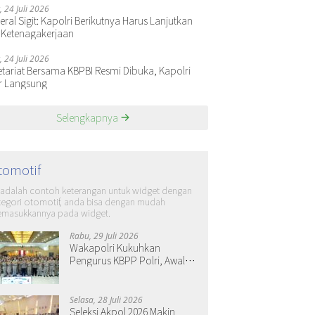
, 24 Juli 2026
ral Sigit: Kapolri Berikutnya Harus Lanjutkan
 Ketenagakerjaan
, 24 Juli 2026
etariat Bersama KBPBI Resmi Dibuka, Kapolri
r Langsung
Selengkapnya
tomotif
i adalah contoh keterangan untuk widget dengan
tegori otomotif, anda bisa dengan mudah
masukkannya pada widget.
Rabu, 29 Juli 2026
Wakapolri Kukuhkan
Pengurus KBPP Polri, Awali
Penguatan Organisasi
Nasional
Selasa, 28 Juli 2026
Seleksi Akpol 2026 Makin