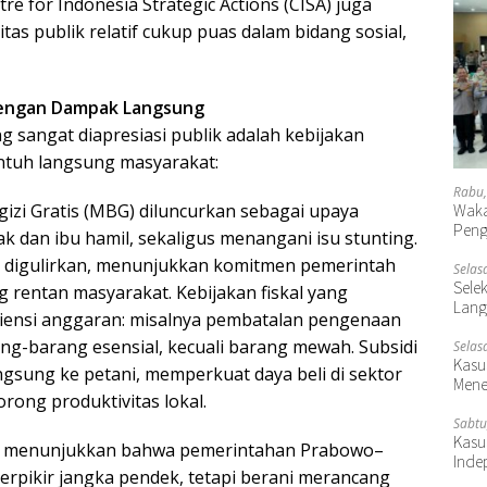
ntre for Indonesia Strategic Actions (CISA) juga
s publik relatif cukup puas dalam bidang sosial,
dengan Dampak Langsung
g sangat diapresiasi publik adalah kebijakan
ntuh langsung masyarakat:
Rabu,
Waka
zi Gratis (MBG) diluncurkan sebagai upaya
Peng
k dan ibu hamil, sekaligus menangani isu stunting.
p digulirkan, menunjukkan komitmen pemerintah
Selas
Selek
g rentan masyarakat. Kebijakan fiskal yang
Lang
siensi anggaran: misalnya pembatalan pengenaan
g-barang esensial, kecuali barang mewah. Subsidi
Selas
Kasu
ngsung ke petani, memperkuat daya beli di sektor
Mene
rong produktivitas lokal.
Sabtu
Kasu
i menunjukkan bahwa pemerintahan Prabowo–
Inde
berpikir jangka pendek, tetapi berani merancang