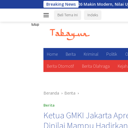
Langsung
Seleksi Akpol 2026 Makin Modern, Nilai Ujian Bisa Langsung Di
Breaking News
ke
Beli Tema Ini
Indeks
konten
tutup
Home
Berita
Kriminal
Politik
O
Berita Otomotif
Berita Olahraga
Kejah
Beranda
Berita
Berita
Ketua GMKI Jakarta Apr
Dinilai Mampu Hadirkan 