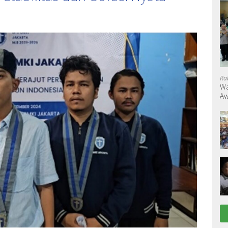
Ra
Wa
Aw