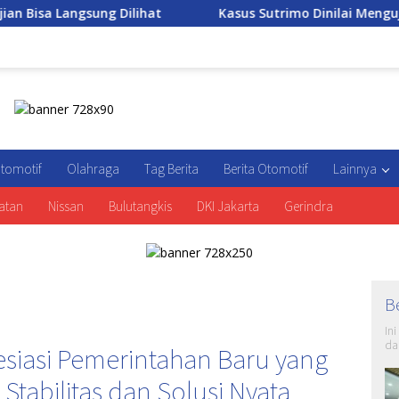
lihat
Kasus Sutrimo Dinilai Menguji Komitmen Negara
tomotif
Olahraga
Tag Berita
Berita Otomotif
Lainnya
atan
Nissan
Bulutangkis
DKI Jakarta
Gerindra
B
In
da
esiasi Pemerintahan Baru yang
Stabilitas dan Solusi Nyata