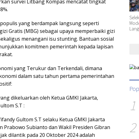
kan survei Litbang Kompas mencatat tingkat
,8%.
Sele
Moder
populis yang berdampak langsung seperti
Lang
zi Gratis (MBG) sebagai upaya memperbaiki gizi
sekaligus menangani isu stunting. Bantuan sosial
enunjukkan komitmen pemerintah kepada lapisan
rakat.
konomi yang Terukur dan Terkendali, dimana
ekonomi dalam satu tahun pertama pemerintahan
itif:
Pop
yang dikeluarkan oleh Ketua GMKI Jakarta,
1
ltom S.T :
ifandy Gultom S.T selaku Ketua GMKI Jakarta
2
n Prabowo Subianto dan Wakil Presiden Gibran
ak dilantik pada 20 Oktober 2024 adalah