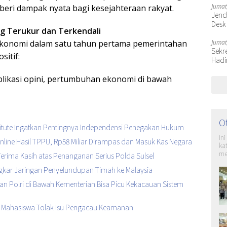
Jumat
eri dampak nyata bagi kesejahteraan rakyat.
Jende
Desk
ng Terukur dan Terkendali
Jumat
ekonomi dalam satu tahun pertama pemerintahan
Sekr
itif:
Hadi
blikasi opini, pertumbuhan ekonomi di bawah
O
stitute Ingatkan Pentingnya Independensi Penegakan Hukum
In
 Online Hasil TPPU, Rp58 Miliar Dirampas dan Masuk Kas Negara
ka
me
erima Kasih atas Penanganan Serius Polda Sulsel
ongkar Jaringan Penyelundupan Timah ke Malaysia
an Polri di Bawah Kementerian Bisa Picu Kekacauan Sistem
g Mahasiswa Tolak Isu Pengacau Keamanan