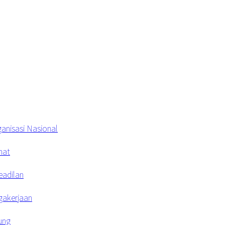
anisasi Nasional
hat
eadilan
agakerjaan
ung