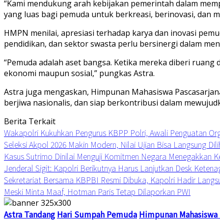
“Kami mendukung arah kebijakan pemerintah dalam memp
yang luas bagi pemuda untuk berkreasi, berinovasi, dan 
HMPN menilai, apresiasi terhadap karya dan inovasi pemu
pendidikan, dan sektor swasta perlu bersinergi dalam m
“Pemuda adalah aset bangsa. Ketika mereka diberi ruang 
ekonomi maupun sosial,” pungkas Astra.
Astra juga mengaskan, Himpunan Mahasiswa Pascasarjana 
berjiwa nasionalis, dan siap berkontribusi dalam mewujudk
Berita Terkait
Wakapolri Kukuhkan Pengurus KBPP Polri, Awali Penguatan Org
Seleksi Akpol 2026 Makin Modern, Nilai Ujian Bisa Langsung Dili
Kasus Sutrimo Dinilai Menguji Komitmen Negara Menegakkan K
Jenderal Sigit: Kapolri Berikutnya Harus Lanjutkan Desk Keten
Sekretariat Bersama KBPBI Resmi Dibuka, Kapolri Hadir Langs
Meski Minta Maaf, Hotman Paris Tetap Dilaporkan PWI
Astra Tandang
Hari Sumpah Pemuda
Himpunan Mahasiswa 