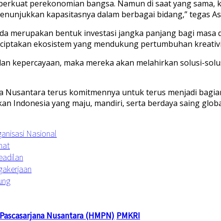
erkuat perekonomian bangsa. Namun di saat yang sama, 
menunjukkan kapasitasnya dalam berbagai bidang,” tegas As
da merupakan bentuk investasi jangka panjang bagi masa d
enciptakan ekosistem yang mendukung pertumbuhan kreativ
dan kepercayaan, maka mereka akan melahirkan solusi-solu
Nusantara terus komitmennya untuk terus menjadi bagian d
an Indonesia yang maju, mandiri, serta berdaya saing globa
anisasi Nasional
hat
eadilan
agakerjaan
ung
Pascasarjana Nusantara (HMPN)
PMKRI