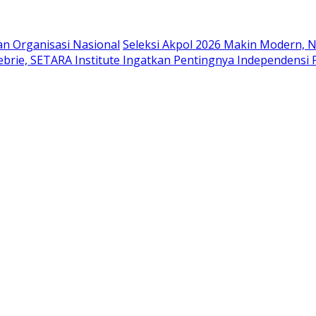
n Organisasi Nasional
Seleksi Akpol 2026 Makin Modern, Ni
ebrie, SETARA Institute Ingatkan Pentingnya Independens