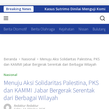
Langsung ke konten
gsung Dilihat
Breaking News
Kasus Sutrimo Dinilai Menguji Komitmen
Berita Otomotif
Berita Olahraga
Kejahatan
Nissan
Bulutangki
Beranda
Nasional
Menuju Aksi Solidaritas Palestina, PKS
dan KAMMI Jabar Bergerak Serentak dari Berbagai Wilayah
Nasional
Menuju Aksi Solidaritas Palestina, PKS
dan KAMMI Jabar Bergerak Serentak
dari Berbagai Wilayah
Redaktur Redaktur