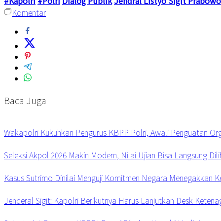
#Kapolri
#Polri
Dialog Publik
Jendral Listyo Sigit Prabowo
Komentar
Baca Juga
Wakapolri Kukuhkan Pengurus KBPP Polri, Awali Penguatan Org
Seleksi Akpol 2026 Makin Modern, Nilai Ujian Bisa Langsung Dili
Kasus Sutrimo Dinilai Menguji Komitmen Negara Menegakkan K
Jenderal Sigit: Kapolri Berikutnya Harus Lanjutkan Desk Keten