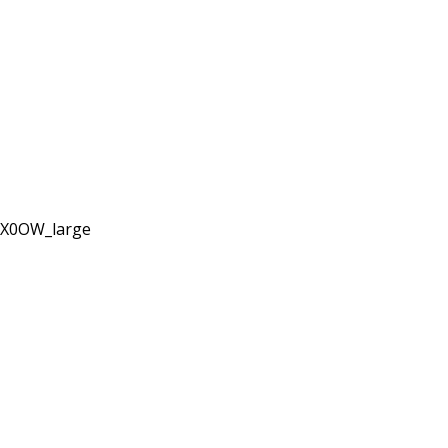
o-X0OW_large