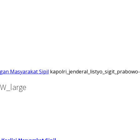
gan Masyarakat Sipil
kapolri_jenderal_listyo_sigit_prabow
OW_large