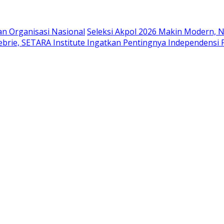
n Organisasi Nasional
Seleksi Akpol 2026 Makin Modern, Ni
ebrie, SETARA Institute Ingatkan Pentingnya Independens