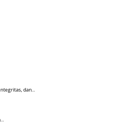
integritas, dan…
a…