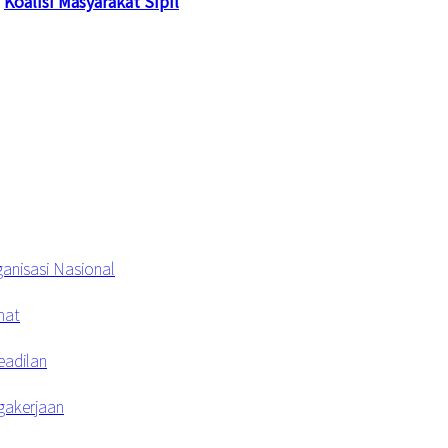
Koalisi Masyarakat Sipil
anisasi Nasional
hat
eadilan
agakerjaan