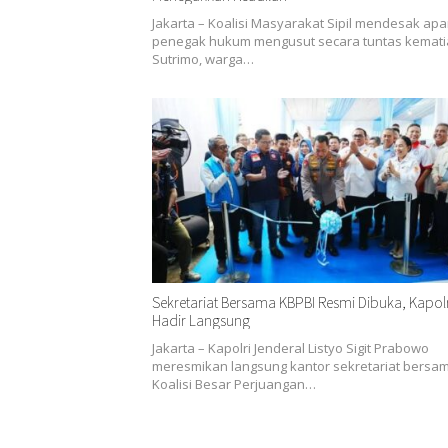
Jakarta – Koalisi Masyarakat Sipil mendesak apa
penegak hukum mengusut secara tuntas kemat
Sutrimo, warga…
Sekretariat Bersama KBPBI Resmi Dibuka, Kapolr
Hadir Langsung
Jakarta – Kapolri Jenderal Listyo Sigit Prabowo
meresmikan langsung kantor sekretariat bersa
Koalisi Besar Perjuangan…