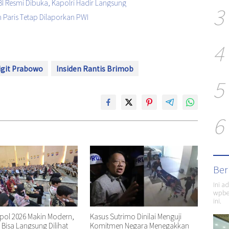
I Resmi Dibuka, Kapolri Hadir Langsung
3
 Paris Tetap Dilaporkan PWI
4
igit Prabowo
Insiden Rantis Brimob
5
6
Ber
Ini a
wpber
ini.
kpol 2026 Makin Modern,
Kasus Sutrimo Dinilai Menguji
n Bisa Langsung Dilihat
Komitmen Negara Menegakkan