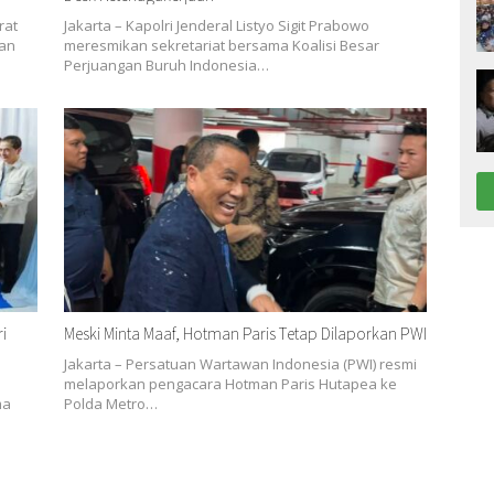
rat
Jakarta – Kapolri Jenderal Listyo Sigit Prabowo
ian
meresmikan sekretariat bersama Koalisi Besar
Perjuangan Buruh Indonesia…
i
Meski Minta Maaf, Hotman Paris Tetap Dilaporkan PWI
Jakarta – Persatuan Wartawan Indonesia (PWI) resmi
melaporkan pengacara Hotman Paris Hutapea ke
ma
Polda Metro…