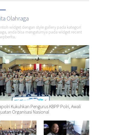
ita Olahraga
ontoh widget dengan style gallery pada kategori
aga, anda bisa mengaturnya pada widget recent
wpberita.
polri Kukuhkan Pengurus KBPP Polri, Awali
uatan Organisasi Nasional