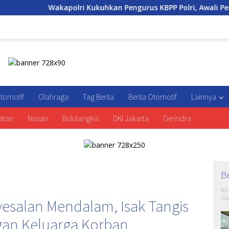
ri Kukuhkan Pengurus KBPP Polri, Awali Penguatan Organisasi 
tomotif
Olahraga
Tag Berita
Berita Otomotif
Lainnya
atan
Nissan
Bulutangkis
DKI Jakarta
Gerindra
B
In
da
esalan Mendalam, Isak Tangis
an Keluarga Korban