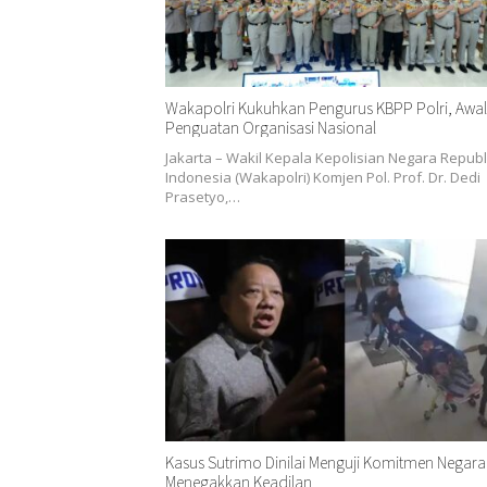
Wakapolri Kukuhkan Pengurus KBPP Polri, Awal
Penguatan Organisasi Nasional
Jakarta – Wakil Kepala Kepolisian Negara Republ
Indonesia (Wakapolri) Komjen Pol. Prof. Dr. Dedi
Prasetyo,…
Kasus Sutrimo Dinilai Menguji Komitmen Negara
Menegakkan Keadilan