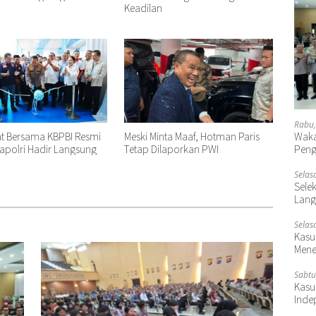
Keadilan
Rabu,
at Bersama KBPBI Resmi
Meski Minta Maaf, Hotman Paris
Waka
apolri Hadir Langsung
Tetap Dilaporkan PWI
Peng
Selas
Selek
Lang
Selas
Kasu
Mene
Sabtu
Kasu
Inde