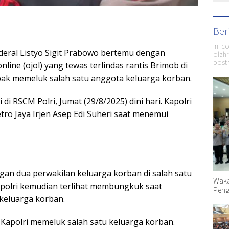
Ber
Ini c
nderal Listyo Sigit Prabowo bertemu dengan
olahr
post 
nline (ojol) yang tewas terlindas rantis Brimob di
mpak memeluk salah satu anggota keluarga korban.
 di RSCM Polri, Jumat (29/8/2025) dini hari. Kapolri
tro Jaya Irjen Asep Edi Suheri saat menemui
gan dua perwakilan keluarga korban di salah satu
Waka
polri kemudian terlihat membungkuk saat
Peng
keluarga korban.
 Kapolri memeluk salah satu keluarga korban.