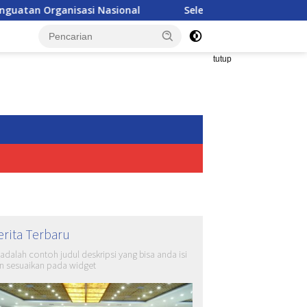
Nasional
Seleksi Akpol 2026 Makin Modern, Nilai Ujian B
tutup
erita Terbaru
i adalah contoh judul deskripsi yang bisa anda isi
n sesuaikan pada widget