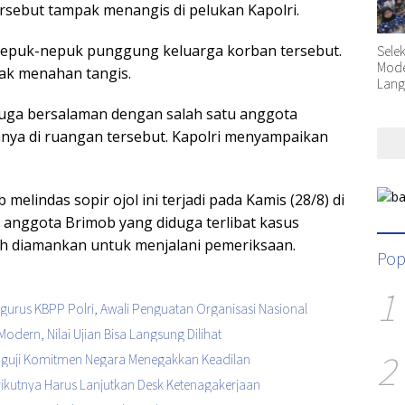
rsebut tampak menangis di pelukan Kapolri.
epuk-nepuk punggung keluarga korban tersebut.
Sele
Moder
ak menahan tangis.
Lang
 juga bersalaman dengan salah satu anggota
nnya di ruangan tersebut. Kapolri menyampaikan
 melindas sopir ojol ini terjadi pada Kamis (28/8) di
g anggota Brimob yang diduga terlibat kasus
lah diamankan untuk menjalani pemeriksaan.
Pop
1
urus KBPP Polri, Awali Penguatan Organisasi Nasional
Modern, Nilai Ujian Bisa Langsung Dilihat
2
enguji Komitmen Negara Menegakkan Keadilan
Berikutnya Harus Lanjutkan Desk Ketenagakerjaan