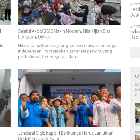
Jumat
Jende
Desk
Jumat
i
Seleksi Akpol 2026 Makin Modern, Nilai Ujian Bisa
Sekr
Langsung Dilihat
Hadi
ik
Nilai ditampilkan langsung, seleksi diawasi lembaga
independen, Polri siapkan generasi perwira yang
profesional, berintegritas, dan…
O
In
ka
me
Jenderal Sigit: Kapolri Berikutnya Harus Lanjutkan
Desk Ketenagakerjaan