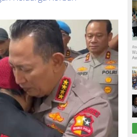
Ra
Wa
Aw