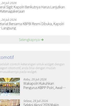
, 24 Juli 2026
ral Sigit: Kapolri Berikutnya Harus Lanjutkan
 Ketenagakerjaan
, 24 Juli 2026
etariat Bersama KBPBI Resmi Dibuka, Kapolri
r Langsung
Selengkapnya
tomotif
i adalah contoh keterangan untuk widget dengan
tegori otomotif, anda bisa dengan mudah
masukkannya pada widget.
Rabu, 29 Juli 2026
Wakapolri Kukuhkan
Pengurus KBPP Polri, Awali
Penguatan Organisasi
Nasional
Selasa, 28 Juli 2026
Seleksi Akpol 2026 Makin