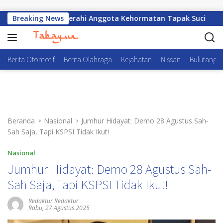
Langsung ke konten
ih Usai Dianugerahi Anggota Kehormatan Tapak Suci
Breaking News
Ib
Berita Otomotif
Berita Olahraga
Kejahatan
Nissan
Bulutangki
Beranda
Nasional
Jumhur Hidayat: Demo 28 Agustus Sah-
Sah Saja, Tapi KSPSI Tidak Ikut!
Nasional
Jumhur Hidayat: Demo 28 Agustus Sah-
Sah Saja, Tapi KSPSI Tidak Ikut!
Redaktur Redaktur
Rabu, 27 Agustus 2025