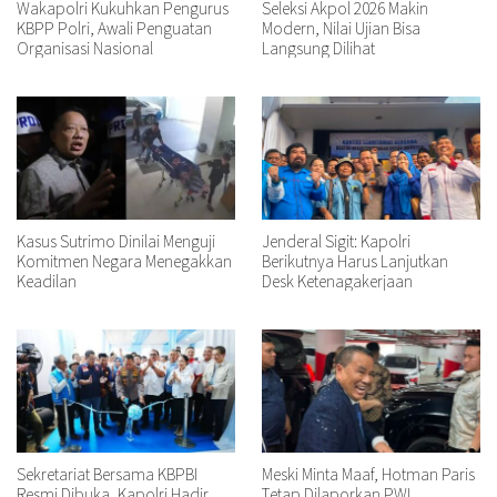
Wakapolri Kukuhkan Pengurus
Seleksi Akpol 2026 Makin
KBPP Polri, Awali Penguatan
Modern, Nilai Ujian Bisa
Organisasi Nasional
Langsung Dilihat
Kasus Sutrimo Dinilai Menguji
Jenderal Sigit: Kapolri
Komitmen Negara Menegakkan
Berikutnya Harus Lanjutkan
Keadilan
Desk Ketenagakerjaan
Sekretariat Bersama KBPBI
Meski Minta Maaf, Hotman Paris
Resmi Dibuka, Kapolri Hadir
Tetap Dilaporkan PWI