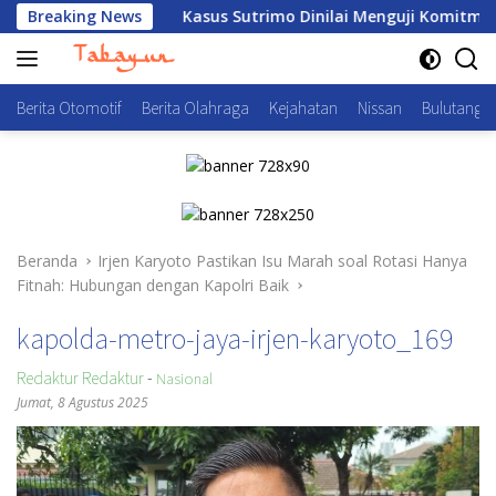
Langsung
ihat
Breaking News
Kasus Sutrimo Dinilai Menguji Komitmen Negara 
ke
konten
Berita Otomotif
Berita Olahraga
Kejahatan
Nissan
Bulutangki
Beranda
Irjen Karyoto Pastikan Isu Marah soal Rotasi Hanya
Fitnah: Hubungan dengan Kapolri Baik
kapolda-metro-jaya-irjen-karyoto_169
Redaktur Redaktur
-
Nasional
Jumat, 8 Agustus 2025