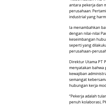
antara pekerja dan
perusahaan. Pertam
industrial yang harmo
Ia menambahkan bahw
dengan nilai-nilai Pa
keseimbangan hubung
seperti yang dilakuk
perusahaan-perusaha
Direktur Utama PT Pe
menyatakan bahwa p
kewajiban administra
semangat kebersama
hubungan kerja mod
“Pekerja adalah tul
penuh kolaborasi, P