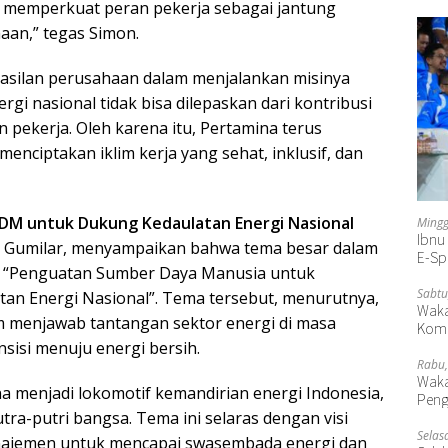
s memperkuat peran pekerja sebagai jantung
aan,” tegas Simon.
asilan perusahaan dalam menjalankan misinya
rgi nasional tidak bisa dilepaskan dari kontribusi
 pekerja. Oleh karena itu, Pertamina terus
nciptakan iklim kerja yang sehat, inklusif, dan
DM untuk Dukung Kedaulatan Energi Nasional
Mingg
Ibnu
ie Gumilar, menyampaikan bahwa tema besar dalam
E-Sp
lah “Penguatan Sumber Daya Manusia untuk
Sabtu
an Energi Nasional”. Tema tersebut, menurutnya,
Waka
m menjawab tantangan sektor energi di masa
Komp
sisi menuju energi bersih.
Rabu,
Waka
na menjadi lokomotif kemandirian energi Indonesia,
Peng
utra-putri bangsa. Tema ini selaras dengan visi
Selas
ajemen untuk mencapai swasembada energi dan