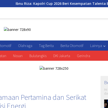
: Kapolri Cup 2026 Beri Kesempatan Talenta E-Sports Berkemba
tomotif
Olahraga
Tag Berita
Berita Otomotif
Lainnya
atan
Nissan
Bulutangkis
DKI Jakarta
Gerindra
B
In
da
amaan Pertamina dan Serikat
si Energi