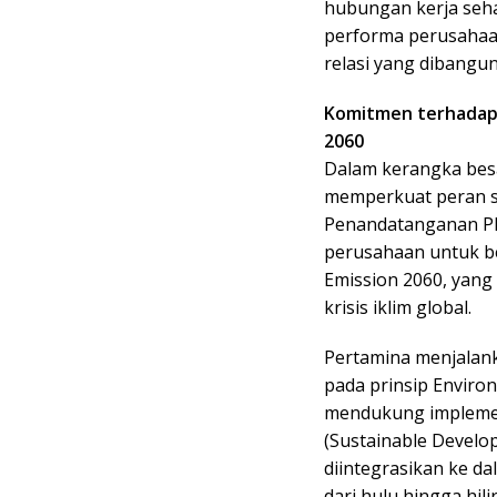
hubungan kerja sehar
performa perusahaa
relasi yang dibangu
Komitmen terhadap 
2060
Dalam kerangka besa
memperkuat peran str
Penandatanganan PK
perusahaan untuk be
Emission 2060, yan
krisis iklim global.
Pertamina menjalank
pada prinsip Environ
mendukung impleme
(Sustainable Develo
diintegrasikan ke dal
dari hulu hingga hilir