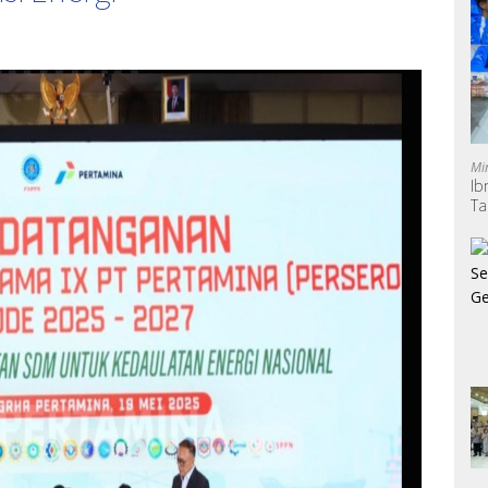
Mi
Ib
Ta