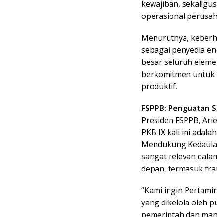
kewajiban, sekaligu
operasional perusah
Menurutnya, keberh
sebagai penyedia ene
besar seluruh elemen
berkomitmen untuk me
produktif.
FSPPB: Penguatan S
Presiden FSPPB, Ar
PKB IX kali ini ada
Mendukung Kedaulat
sangat relevan dala
depan, termasuk tran
“Kami ingin Pertami
yang dikelola oleh p
pemerintah dan man