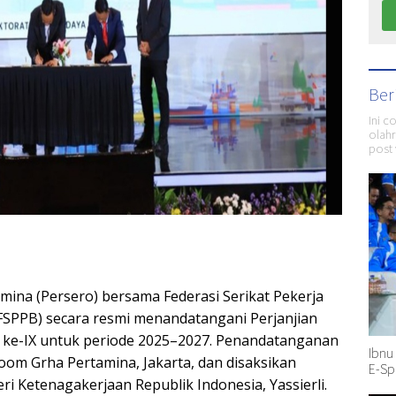
Ber
Ini c
olahr
post 
ina (Persero) bersama Federasi Serikat Pekerja
FSPPB) secara resmi menandatangani Perjanjian
 ke-IX untuk periode 2025–2027. Penandatanganan
Ibnu
oom Grha Pertamina, Jakarta, dan disaksikan
E-Sp
i Ketenagakerjaan Republik Indonesia, Yassierli.