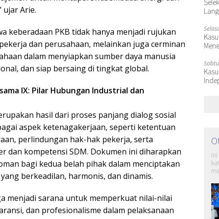
Selek
ujar Arie.
Lang
Selas
a keberadaan PKB tidak hanya menjadi rujukan
Kasu
a pekerja dan perusahaan, melainkan juga cerminan
Mene
usahaan dalam menyiapkan sumber daya manusia
Sabtu
onal, dan siap bersaing di tingkat global.
Kasu
Inde
sama IX: Pilar Hubungan Industrial dan
rupakan hasil dari proses panjang dialog sosial
gai aspek ketenagakerjaan, seperti ketentuan
raan, perlindungan hak-hak pekerja, serta
O
r dan kompetensi SDM. Dokumen ini diharapkan
In
ka
man bagi kedua belah pihak dalam menciptakan
me
 yang berkeadilan, harmonis, dan dinamis.
juga menjadi sarana untuk memperkuat nilai-nilai
aransi, dan profesionalisme dalam pelaksanaan