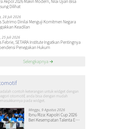
si Akpol 2026 Makin Modern, Nilai Ujian Bisa
sung Dilihat
a, 28 Juli 2026
s Sutrimo Dinilai Menguji Komitmen Negara
gakkan Keadilan
, 25 Juli 2026
s Febrie, SETARA Institute Ingatkan Pentingnya
pendensi Penegakan Hukum
Selengkapnya
tomotif
i adalah contoh keterangan untuk widget dengan
tegori otomotif, anda bisa dengan mudah
masukkannya pada widget.
Minggu, 9 Agustus 2026
Ibnu Riza: Kapolri Cup 2026
Beri Kesempatan Talenta E-
Sports Berkembang dari