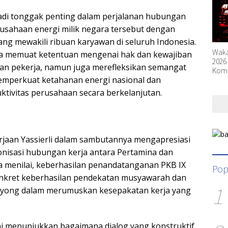
di tonggak penting dalam perjalanan hubungan
erusahaan energi milik negara tersebut dengan
ang mewakili ribuan karyawan di seluruh Indonesia.
Waka
nya memuat ketentuan mengenai hak dan kewajiban
2026
an pekerja, namun juga merefleksikan semangat
Komp
Tumb
emperkuat ketahanan energi nasional dan
tivitas perusahaan secara berkelanjutan.
jaan Yassierli dalam sambutannya mengapresiasi
onisasi hubungan kerja antara Pertamina dan
Ia menilai, keberhasilan penandatanganan PKB IX
Pop
nkret keberhasilan pendekatan musyawarah dan
1
yong dalam merumuskan kesepakatan kerja yang
ni menunjukkan bagaimana dialog yang konstruktif