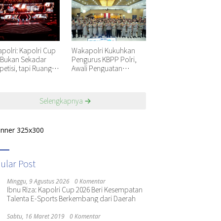
polri: Kapolri Cup
Wakapolri Kukuhkan
 Bukan Sekadar
Pengurus KBPP Polri,
etisi, tapi Ruang
Awali Penguatan
uh Generasi Muda
Organisasi Nasional
Selengkapnya
ular Post
Minggu, 9 Agustus 2026
0 Komentar
Ibnu Riza: Kapolri Cup 2026 Beri Kesempatan
Talenta E-Sports Berkembang dari Daerah
Sabtu, 16 Maret 2019
0 Komentar