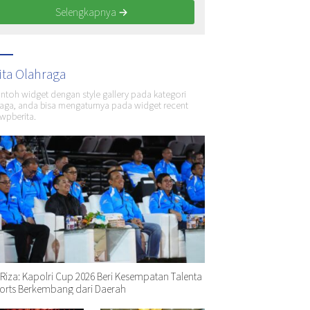
Selengkapnya
ita Olahraga
ontoh widget dengan style gallery pada kategori
aga, anda bisa mengaturnya pada widget recent
wpberita.
 Riza: Kapolri Cup 2026 Beri Kesempatan Talenta
orts Berkembang dari Daerah