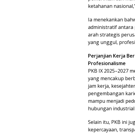
ketahanan nasional,” 
Ia menekankan bahw
administratif antar
arah strategis per
yang unggul, profesi
Perjanjian Kerja Ber
Profesionalisme
PKB IX 2025–2027 me
yang mencakup berba
jam kerja, kesejahte
pengembangan karie
mampu menjadi pedo
hubungan industrial
Selain itu, PKB ini 
kepercayaan, transp