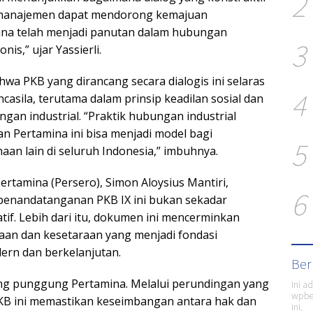
2
 manajemen dapat mendorong kemajuan
ina telah menjadi panutan dalam hubungan
3
nis,” ujar Yassierli.
a PKB yang dirancang secara dialogis ini selaras
4
ncasila, terutama dalam prinsip keadilan sosial dan
an industrial. “Praktik hubungan industrial
an Pertamina ini bisa menjadi model bagi
5
an lain di seluruh Indonesia,” imbuhnya.
rtamina (Persero), Simon Aloysius Mantiri,
6
enandatanganan PKB IX ini bukan sekadar
tif. Lebih dari itu, dokumen ini mencerminkan
an dan kesetaraan yang menjadi fondasi
ern dan berkelanjutan.
Ber
ang punggung Pertamina. Melalui perundingan yang
Ini a
wpber
KB ini memastikan keseimbangan antara hak dan
ini.