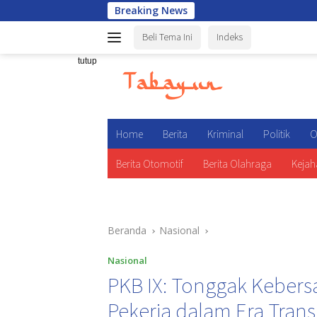
Langsung
Breaking News
Ibnu Riza
ke
Beli Tema Ini
Indeks
konten
tutup
Home
Berita
Kriminal
Politik
O
Berita Otomotif
Berita Olahraga
Kejah
Beranda
Nasional
Nasional
PKB IX: Tonggak Kebers
Pekerja dalam Era Transi