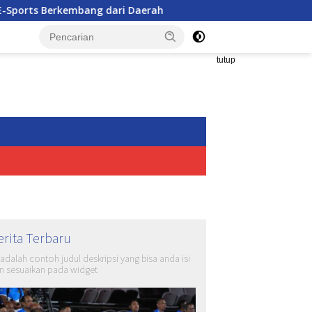
ng dari Daerah
Wakapolri: Kapolri Cup 2026 Bukan Sek
tutup
erita Terbaru
i adalah contoh judul deskripsi yang bisa anda isi
n sesuaikan pada widget