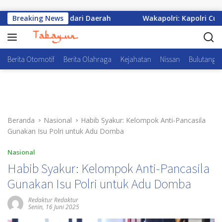
Langsung ke konten
s Berkembang dari Daerah
Breaking News
Wakapolri: Kapolri Cup 2026
Berita Otomotif
Berita Olahraga
Kejahatan
Nissan
Bulutangki
Beranda
Nasional
Habib Syakur: Kelompok Anti-Pancasila
Gunakan Isu Polri untuk Adu Domba
Nasional
Habib Syakur: Kelompok Anti-Pancasila
Gunakan Isu Polri untuk Adu Domba
Redaktur Redaktur
Senin, 16 Juni 2025