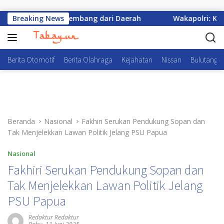
Langsung ke konten
 E-Sports Berkembang dari Daerah
Breaking News
Wakapolri: Kapolri 
Berita Otomotif
Berita Olahraga
Kejahatan
Nissan
Bulutangki
Beranda
Nasional
Fakhiri Serukan Pendukung Sopan dan
Tak Menjelekkan Lawan Politik Jelang PSU Papua
Nasional
Fakhiri Serukan Pendukung Sopan dan
Tak Menjelekkan Lawan Politik Jelang
PSU Papua
Redaktur Redaktur