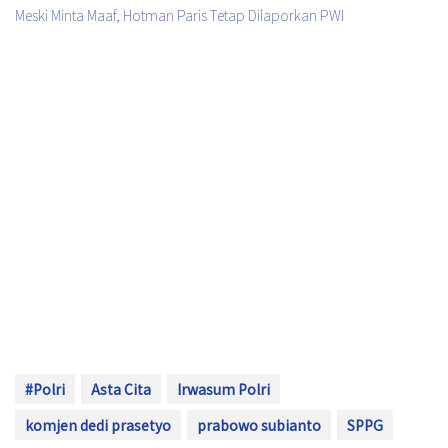
Meski Minta Maaf, Hotman Paris Tetap Dilaporkan PWI
#Polri
Asta Cita
Irwasum Polri
komjen dedi prasetyo
prabowo subianto
SPPG