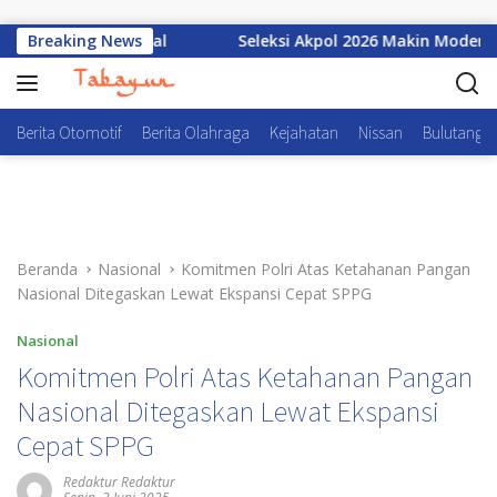
Langsung ke konten
sasi Nasional
Breaking News
Seleksi Akpol 2026 Makin Modern, Nilai U
Berita Otomotif
Berita Olahraga
Kejahatan
Nissan
Bulutangki
Beranda
Nasional
Komitmen Polri Atas Ketahanan Pangan
Nasional Ditegaskan Lewat Ekspansi Cepat SPPG
Nasional
Komitmen Polri Atas Ketahanan Pangan
Nasional Ditegaskan Lewat Ekspansi
Cepat SPPG
Redaktur Redaktur