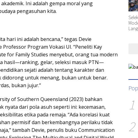
s akademik. Ini adalah gempa moral yang
udaya pengasuhan kita.
Sele
Moder
Lang
ta hari ini adalah bencana,” tegas Devie
 Professor Program Vokasi UI. “Peneliti Kay
ute for Family Studies menyebut, orang tua modern
da hasil—ranking, gelar, seleksi masuk PTN—
endidikan sejati adalah tentang karakter dan
k didorong untuk menang, bukan untuk benar.
das, bukan jujur.”
Pop
1
ersity of Southern Queensland (2023) bahkan
nyata dari pola asuh seperti ini: kecemasan,
eksibilitas etika pada remaja. “Ada korelasi kuat
2
han permisif dan berkembangnya perilaku tidak
emaja,” tambah Devie, penulis buku Communication
ty: Exploring The Multicultural and Digital World.