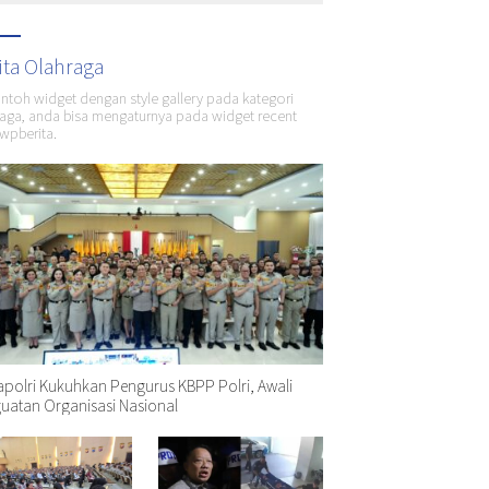
ita Olahraga
ontoh widget dengan style gallery pada kategori
aga, anda bisa mengaturnya pada widget recent
wpberita.
polri Kukuhkan Pengurus KBPP Polri, Awali
uatan Organisasi Nasional