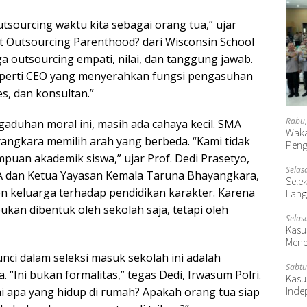
tsourcing waktu kita sebagai orang tua,” ujar
et Outsourcing Parenthood? dari Wisconsin School
uga outsourcing empati, nilai, dan tanggung jawab.
seperti CEO yang menyerahkan fungsi pengasuhan
es, dan konsultan.”
Rabu,
aduhan moral ini, masih ada cahaya kecil. SMA
Waka
ngkara memilih arah yang berbeda. “Kami tidak
Peng
puan akademik siswa,” ujar Prof. Dedi Prasetyo,
Selas
 dan Ketua Yayasan Kemala Taruna Bhayangkara,
Selek
en keluarga terhadap pendidikan karakter. Karena
Lang
ukan dibentuk oleh sekolah saja, tetapi oleh
Selas
Kasu
Mene
nci dalam seleksi masuk sekolah ini adalah
Sabtu
 “Ini bukan formalitas,” tegas Dedi, Irwasum Polri.
Kasu
Inde
lai apa yang hidup di rumah? Apakah orang tua siap