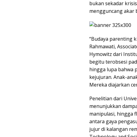
bukan sekadar krisi
mengguncang akar b
“Budaya parenting ki
Rahmawati, Associate
Hymowitz dari Instit
begitu terobsesi pa
hingga lupa bahwa p
kejujuran. Anak-ana
Mereka diajarkan cer
Penelitian dari Univ
menunjukkan dampak 
manipulasi, hingga fl
antara gaya pengasu
jujur di kalangan r
Technology and Socie