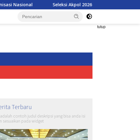
Seleksi Akpol 2026 Makin Modern, Nilai Ujian Bisa Langsung
tutup
erita Terbaru
i adalah contoh judul deskripsi yang bisa anda isi
n sesuaikan pada widget