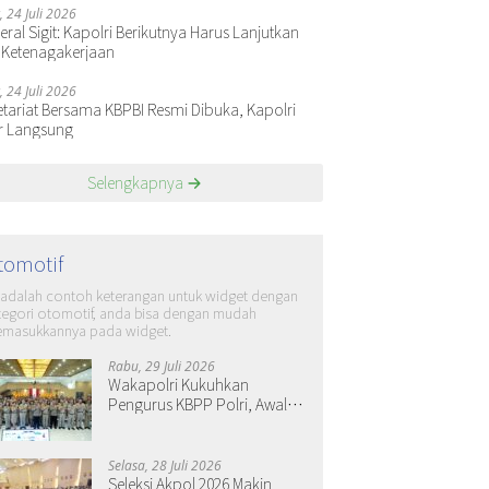
, 24 Juli 2026
ral Sigit: Kapolri Berikutnya Harus Lanjutkan
 Ketenagakerjaan
, 24 Juli 2026
etariat Bersama KBPBI Resmi Dibuka, Kapolri
r Langsung
Selengkapnya
tomotif
i adalah contoh keterangan untuk widget dengan
tegori otomotif, anda bisa dengan mudah
masukkannya pada widget.
Rabu, 29 Juli 2026
Wakapolri Kukuhkan
Pengurus KBPP Polri, Awali
Penguatan Organisasi
Nasional
Selasa, 28 Juli 2026
Seleksi Akpol 2026 Makin