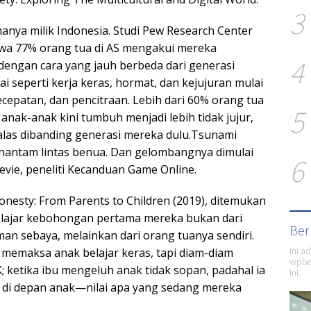
3
anya milik Indonesia. Studi Pew Research Center
wa 77% orang tua di AS mengakui mereka
4
engan cara yang jauh berbeda dari generasi
lai seperti kerja keras, hormat, dan kejujuran mulai
ecepatan, dan pencitraan. Lebih dari 60% orang tua
5
nak-anak kini tumbuh menjadi lebih tidak jujur,
alas dibanding generasi mereka dulu.Tsunami
hantam lintas benua. Dan gelombangnya dimulai
6
evie, peneliti Kecanduan Game Online.
nesty: From Parents to Children (2019), ditemukan
lajar kebohongan pertama mereka bukan dari
Ber
man sebaya, melainkan dari orang tuanya sendiri.
Ini a
 memaksa anak belajar keras, tapi diam-diam
wpber
 ketika ibu mengeluh anak tidak sopan, padahal ia
ini.
 di depan anak—nilai apa yang sedang mereka