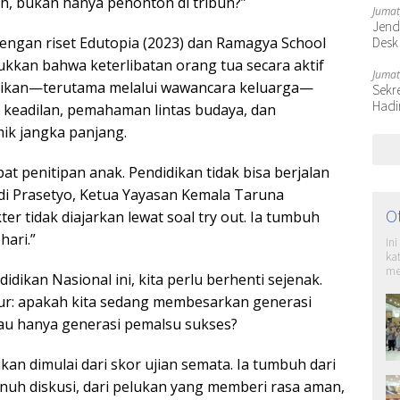
ah, bukan hanya penonton di tribun?”
Jumat
Jende
Desk
dengan riset Edutopia (2023) dan Ramagya School
ukkan bahwa keterlibatan orang tua secara aktif
Jumat
dikan—terutama melalui wawancara keluarga—
Sekr
Hadi
keadilan, pemahaman lintas budaya, dan
ik jangka panjang.
t penitipan anak. Pendidikan tidak bisa berjalan
edi Prasetyo, Ketua Yayasan Kemala Taruna
O
er tidak diajarkan lewat soal try out. Ia tumbuh
hari.”
In
ka
me
idikan Nasional ini, kita perlu berhenti sejenak.
ur: apakah kita sedang membesarkan generasi
atau hanya generasi pemalsu sukses?
ukan dimulai dari skor ujian semata. Ia tumbuh dari
uh diskusi, dari pelukan yang memberi rasa aman,