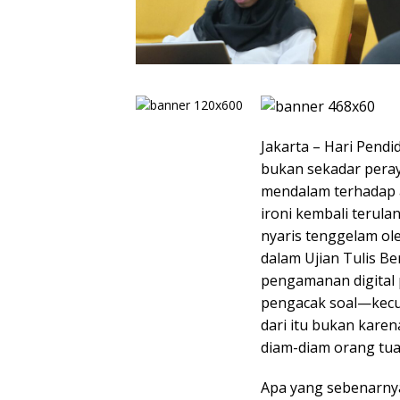
Jakarta – Hari Pendi
bukan sekadar peray
mendalam terhadap 
ironi kembali terul
nyaris tenggelam ol
dalam Ujian Tulis B
pengamanan digital 
pengacak soal—kecur
dari itu bukan karen
diam-diam orang tua
Apa yang sebenarnya