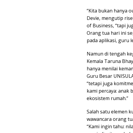
“Kita bukan hanya ou
Devie, mengutip ris
of Business, “tapi j
Orang tua hari ini 
pada aplikasi, guru l
Namun di tengah keg
Kemala Taruna Bhaya
hanya menilai kemam
Guru Besar UNISULA
“tetapi juga komitm
kami percaya: anak b
ekosistem rumah.”
Salah satu elemen ku
wawancara orang tua.
“Kami ingin tahu: ni