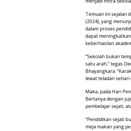
menjadi mitra sekol
Temuan ini sejalan 
(2024), yang menunj
dalam proses pendi
dapat meningkatkan 
keberhasilan akadem
“Sekolah bukan tempa
satu arah,” tegas D
Bhayangkara. “Karakt
lewat teladan sehari-
Maka, pada Hari Pend
Bertanya dengan juj
pembelajar sejati, 
“Pendidikan sejati b
meja makan yang pen