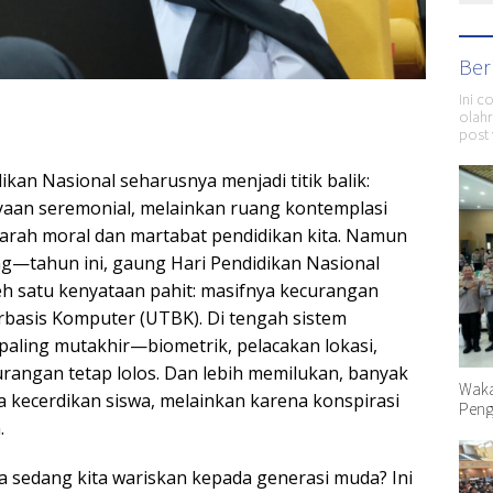
Ber
Ini c
olahr
post 
dikan Nasional seharusnya menjadi titik balik:
aan seremonial, melainkan ruang kontemplasi
arah moral dan martabat pendidikan kita. Namun
ang—tahun ini, gaung Hari Pendidikan Nasional
eh satu kenyataan pahit: masifnya kecurangan
erbasis Komputer (UTBK). Di tengah sistem
paling mutakhir—biometrik, pelacakan lokasi,
angan tetap lolos. Dan lebih memilukan, banyak
Waka
a kecerdikan siswa, melainkan karena konspirasi
Peng
.
 sedang kita wariskan kepada generasi muda? Ini