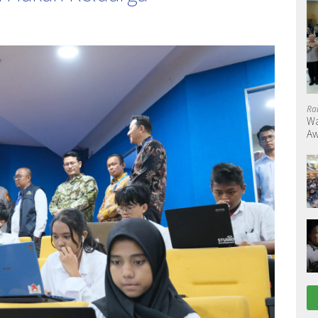
Ra
Wa
Aw