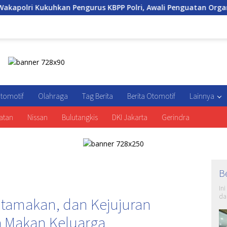
Pengurus KBPP Polri, Awali Penguatan Organisasi Nasional
tomotif
Olahraga
Tag Berita
Berita Otomotif
Lainnya
atan
Nissan
Bulutangkis
DKI Jakarta
Gerindra
B
In
da
tamakan, dan Kejujuran
a Makan Keluarga