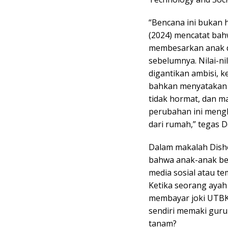
“Bencana ini bukan h
(2024) mencatat bah
membesarkan anak d
sebelumnya. Nilai-ni
digantikan ambisi, k
bahkan menyatakan a
tidak hormat, dan m
perubahan ini meng
dari rumah,” tegas D
Dalam makalah Disho
bahwa anak-anak be
media sosial atau te
Ketika seorang ayah
membayar joki UTBK;
sendiri memaki guru
tanam?