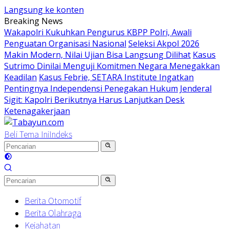
Langsung ke konten
Breaking News
Wakapolri Kukuhkan Pengurus KBPP Polri, Awali
Penguatan Organisasi Nasional
Seleksi Akpol 2026
Makin Modern, Nilai Ujian Bisa Langsung Dilihat
Kasus
Sutrimo Dinilai Menguji Komitmen Negara Menegakkan
Keadilan
Kasus Febrie, SETARA Institute Ingatkan
Pentingnya Independensi Penegakan Hukum
Jenderal
Sigit: Kapolri Berikutnya Harus Lanjutkan Desk
Ketenagakerjaan
Beli Tema Ini
Indeks
Berita Otomotif
Berita Olahraga
Kejahatan