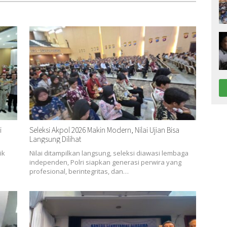
i
Seleksi Akpol 2026 Makin Modern, Nilai Ujian Bisa
Langsung Dilihat
ik
Nilai ditampilkan langsung, seleksi diawasi lembaga
independen, Polri siapkan generasi perwira yang
profesional, berintegritas, dan…