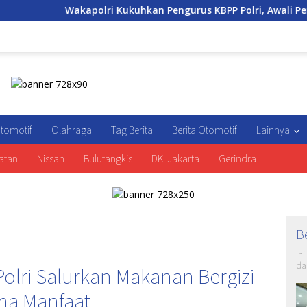
i Kukuhkan Pengurus KBPP Polri, Awali Penguatan Organisasi N
tomotif
Olahraga
Tag Berita
Berita Otomotif
Lainnya
atan
Nissan
Bulutangkis
DKI Jakarta
Gerindra
B
In
da
olri Salurkan Makanan Bergizi
ma Manfaat