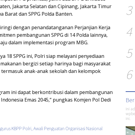
3
jaten, Jakarta Selatan dan Cipinang, Jakarta Timur
wa Barat dan SPPG Polda Banten.
4
iiringi dengan penandatanganan Perjanjian Kerja
mitmen pembangunan SPPG di 14 Polda lainnya,
aju dalam implementasi program MBG.
5
a 18 SPPG ini, Polri siap melayani penyediaan
i makanan bergizi setiap harinya bagi masyarakat
6
termasuk anak-anak sekolah dan kelompok
gram ini dapat berkontribusi dalam pembangunan
Ber
Indonesia Emas 2045,” pungkas Komjen Pol Dedi
Ini a
wpber
ini.
urus KBPP Polri, Awali Penguatan Organisasi Nasional