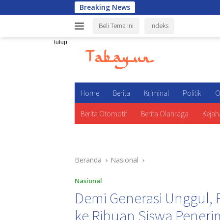
Langsung
Breaking News
Wakapolr
ke
Beli Tema Ini
Indeks
konten
tutup
Home
Berita
Kriminal
Politik
O
Berita Otomotif
Berita Olahraga
Kejah
Beranda
Nasional
Nasional
Demi Generasi Unggul, P
ke Ribuan Siswa Peneri