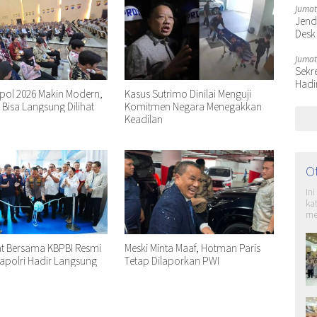
Jumat
Jende
Desk
Jumat
Sekr
Hadi
kpol 2026 Makin Modern,
Kasus Sutrimo Dinilai Menguji
n Bisa Langsung Dilihat
Komitmen Negara Menegakkan
Keadilan
O
In
ka
me
at Bersama KBPBI Resmi
Meski Minta Maaf, Hotman Paris
apolri Hadir Langsung
Tetap Dilaporkan PWI