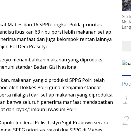
Sele
Moder
kat Mabes dan 16 SPPG tingkat Polda prioritas
Lang
distribusikan 63 ribu porsi lebih makanan setiap
enerima manfaat dan juga kelompok rentan lainnya
mjen Pol Dedi Prasetyo.
asetyo menambahkan makanan yang diproduksi
menuhi standar Badan Gizi Nasional.
ikan, makanan yang diproduksi SPPG Polri telah
Pop
 food oleh Dokkes Polri guna menjamin standar
1
serta nilai gizi dari setiap makanan yang diproduksi.
kan bahwa seluruh penerima manfaat mendapatkan
at dan layak,” imbuh Irwasum Polri.
2
apolri Jenderal Polisi Listyo Sigit Prabowo secara
mpat SPPG prioritas, yakni dua SPPG di Mabes