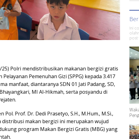
Ber
Ini c
olahr
post 
03/25) Polri mendistribusikan makanan bergizi gratis
an Pelayanan Pemenuhan Gizi (SPPG) kepada 3.417
ima manfaat, diantaranya SDN 01 Jati Padang, SD,
hayangkari, MI Al-Hikmah, serta posyandu di
ejaten.
Waka
 Pol. Prof. Dr. Dedi Prasetyo, S.H., M.Hum., M.Si.,
Peng
distribusi makan bergizi ini merupakan wujud
dukung program Makan Bergizi Gratis (MBG) yang
ntah.