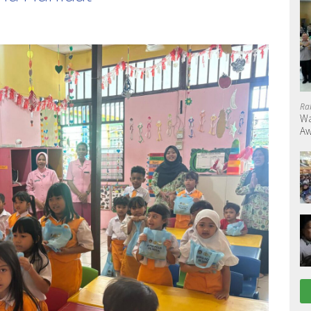
Ra
Wa
Aw