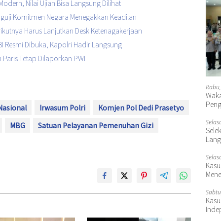
Modern, Nilai Ujian Bisa Langsung Dilihat
enguji Komitmen Negara Menegakkan Keadilan
Berikutnya Harus Lanjutkan Desk Ketenagakerjaan
I Resmi Dibuka, Kapolri Hadir Langsung
 Paris Tetap Dilaporkan PWI
Rabu,
Waka
Peng
Nasional
Irwasum Polri
Komjen Pol Dedi Prasetyo
Selas
MBG
Satuan Pelayanan Pemenuhan Gizi
Selek
Lang
Selas
Kasu
Mene
Sabtu
Kasu
Inde