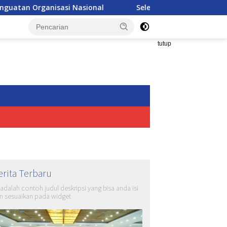
asional
Seleksi Akpol 2026 Makin Modern, Nilai Ujian Bi
tutup
erita Terbaru
i adalah contoh judul deskripsi yang bisa anda isi
n sesuaikan pada widget