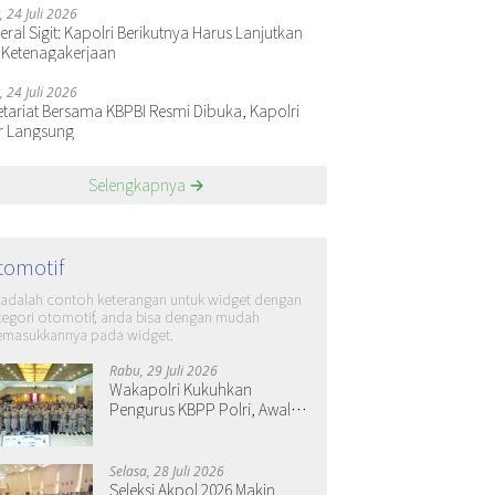
, 24 Juli 2026
ral Sigit: Kapolri Berikutnya Harus Lanjutkan
 Ketenagakerjaan
, 24 Juli 2026
etariat Bersama KBPBI Resmi Dibuka, Kapolri
r Langsung
Selengkapnya
tomotif
i adalah contoh keterangan untuk widget dengan
tegori otomotif, anda bisa dengan mudah
masukkannya pada widget.
Rabu, 29 Juli 2026
Wakapolri Kukuhkan
Pengurus KBPP Polri, Awali
Penguatan Organisasi
Nasional
Selasa, 28 Juli 2026
Seleksi Akpol 2026 Makin