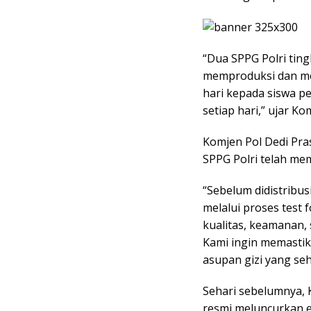
“Dua SPPG Polri ting
memproduksi dan men
hari kepada siswa p
setiap hari,” ujar Ko
Komjen Pol Dedi Pr
SPPG Polri telah me
“Sebelum didistribus
melalui proses test
kualitas, keamanan, 
Kami ingin memasti
asupan gizi yang seh
Sehari sebelumnya, K
resmi meluncurkan e