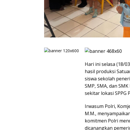
Hari ini selasa (18/
hasil produksi Satu
siswa sekolah pener
SMP, SMA, dan SMK B
sekitar lokasi SPPG P
Irwasum Polri, Komjen
M.M., menyampaikan 
komitmen Polri men
dicanangkan pemeri