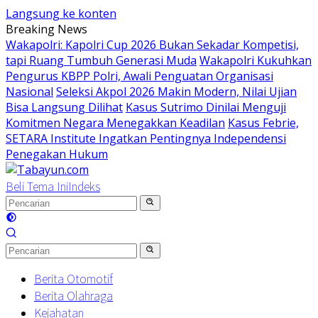
Langsung ke konten
Breaking News
Wakapolri: Kapolri Cup 2026 Bukan Sekadar Kompetisi,
tapi Ruang Tumbuh Generasi Muda
Wakapolri Kukuhkan
Pengurus KBPP Polri, Awali Penguatan Organisasi
Nasional
Seleksi Akpol 2026 Makin Modern, Nilai Ujian
Bisa Langsung Dilihat
Kasus Sutrimo Dinilai Menguji
Komitmen Negara Menegakkan Keadilan
Kasus Febrie,
SETARA Institute Ingatkan Pentingnya Independensi
Penegakan Hukum
Beli Tema Ini
Indeks
Berita Otomotif
Berita Olahraga
Kejahatan