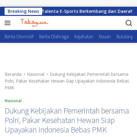
Langsung ke konten
 Kesempatan Talenta E-Sports Berkembang dari Daerah
Breaking News
Berita Otomotif
Berita Olahraga
Kejahatan
Nissan
Bulutangki
Beranda
Nasional
Dukung Kebijakan Pemerintah bersama
Polri, Pakar Kesehatan Hewan Siap Upayakan Indonesia Bebas
PMK
Nasional
Dukung Kebijakan Pemerintah bersama
Polri, Pakar Kesehatan Hewan Siap
Upayakan Indonesia Bebas PMK