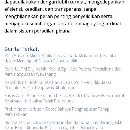
dapat dilakukan dengan lebih cermat, mengedepankan
efisiensi, keadilan, dan transparansi tanpa
menghilangkan peran penting penyelidikan serta
menjaga keseimbangan antara lembaga yang terlibat
dalam sistem peradilan pidana.
Berita Terkait
Mufti Makarim Minta Publik Percaya pada Mekanisme Peradilan
dalam Menangani Perkara Delpedro dkk
Revisi UU TNI Diuji ke MK, Koalisi Sipil: Ada Potensi Feodalisme dan
Penyalahgunaan Wewenang
Maqdir Ismail: RUU KUHAP Harus Jelas, Polri Penyidik, Jaksa
Penuntut, Hakim Pengawas Dibutuhkan
Kasus Zarof Ricar: Fernando Desak Presiden Prabowo Bersih-bersih
Kejaksaan dari Jaksa Tidak Profesional!
Prof. M Noor Harisudin Soroti Bahaya Penghapusan Tahap
Penyelidikan
Diduga Terlibat Kasus Pemerasan dan Narkoba, Kasi Barang Bukti
Kejari Blora Dibawa ke Kejati Jateng untuk Pemeriksaan