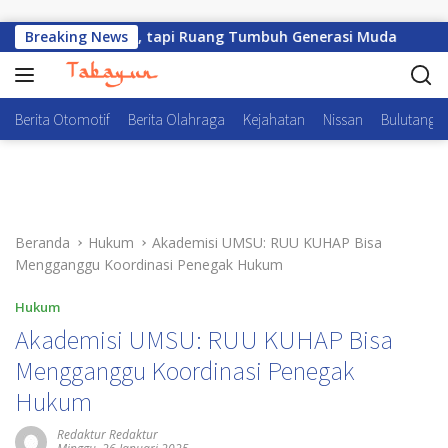
Langsung ke konten
dar Kompetisi, tapi Ruang Tumbuh Generasi Muda
Breaking News
Waka
Berita Otomotif
Berita Olahraga
Kejahatan
Nissan
Bulutangki
Beranda
Hukum
Akademisi UMSU: RUU KUHAP Bisa
Mengganggu Koordinasi Penegak Hukum
Hukum
Akademisi UMSU: RUU KUHAP Bisa
Mengganggu Koordinasi Penegak
Hukum
Redaktur Redaktur