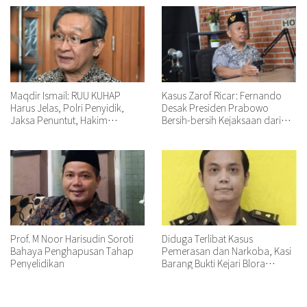
Maqdir Ismail: RUU KUHAP
Kasus Zarof Ricar: Fernando
Harus Jelas, Polri Penyidik,
Desak Presiden Prabowo
Jaksa Penuntut, Hakim
Bersih-bersih Kejaksaan dari
Pengawas Dibutuhkan
Jaksa Tidak Profesional!
Prof. M Noor Harisudin Soroti
Diduga Terlibat Kasus
Bahaya Penghapusan Tahap
Pemerasan dan Narkoba, Kasi
Penyelidikan
Barang Bukti Kejari Blora
Dibawa ke Kejati Jateng untuk
Pemeriksaan