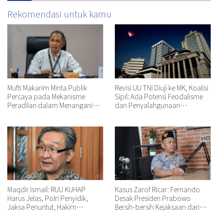
Rekomendasi untuk kamu
Mufti Makarim Minta Publik
Revisi UU TNI Diuji ke MK, Koalisi
Percaya pada Mekanisme
Sipil: Ada Potensi Feodalisme
Peradilan dalam Menangani
dan Penyalahgunaan
Perkara Delpedro dkk
Wewenang
Maqdir Ismail: RUU KUHAP
Kasus Zarof Ricar: Fernando
Harus Jelas, Polri Penyidik,
Desak Presiden Prabowo
Jaksa Penuntut, Hakim
Bersih-bersih Kejaksaan dari
Pengawas Dibutuhkan
Jaksa Tidak Profesional!