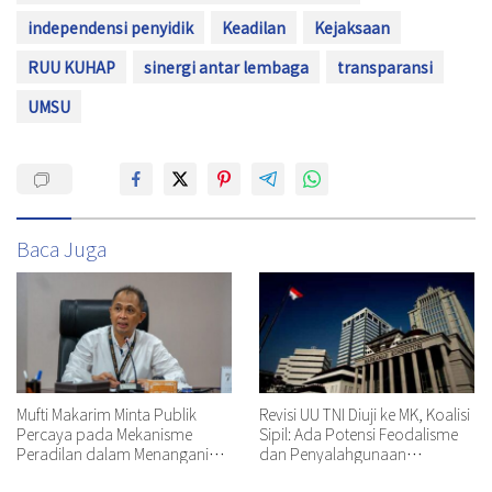
independensi penyidik
Keadilan
Kejaksaan
RUU KUHAP
sinergi antar lembaga
transparansi
UMSU
Baca Juga
Mufti Makarim Minta Publik
Revisi UU TNI Diuji ke MK, Koalisi
Percaya pada Mekanisme
Sipil: Ada Potensi Feodalisme
Peradilan dalam Menangani
dan Penyalahgunaan
Perkara Delpedro dkk
Wewenang