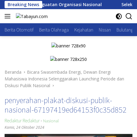
Langsung
ri, Awali Penguatan Organisasi Nasional
Breaking News
Seleksi Akpol 
ke
konten
Berita Otomotif
Berita Olahraga
Kejahatan
Nissan
Bulutangki
Beranda
Bicara Swasembada Energi, Dewan Energi
Mahasiswa Indonesia Selenggarakan Launching Periode dan
Diskusi Publik Nasional
penyerahan-plakat-diskusi-publik-
nasional-67197419ed64153f0c35d852
Redaktur Redaktur
-
Nasional
Kamis, 24 Oktober 2024