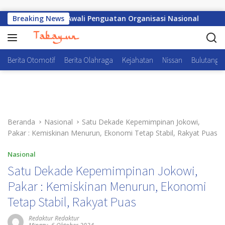
Langsung ke konten
KBPP Polri, Awali Penguatan Organisasi Nasional
Breaking News
Selek
Berita Otomotif
Berita Olahraga
Kejahatan
Nissan
Bulutangki
Beranda
Nasional
Satu Dekade Kepemimpinan Jokowi,
Pakar : Kemiskinan Menurun, Ekonomi Tetap Stabil, Rakyat Puas
Nasional
Satu Dekade Kepemimpinan Jokowi,
Pakar : Kemiskinan Menurun, Ekonomi
Tetap Stabil, Rakyat Puas
Redaktur Redaktur