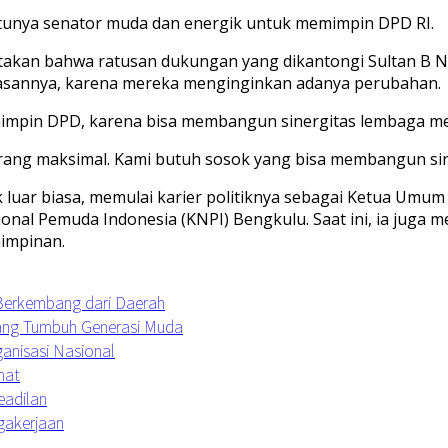
waktunya senator muda dan energik untuk memimpin DPD RI.
akan bahwa ratusan dukungan yang dikantongi Sultan B 
 alasannya, karena mereka menginginkan adanya perubahan.
impin DPD, karena bisa membangun sinergitas lembaga me
g maksimal. Kami butuh sosok yang bisa membangun sinergis
jak luar biasa, memulai karier politiknya sebagai Ketua 
l Pemuda Indonesia (KNPI) Bengkulu. Saat ini, ia juga me
mimpinan.
 Berkembang dari Daerah
uang Tumbuh Generasi Muda
anisasi Nasional
hat
eadilan
agakerjaan