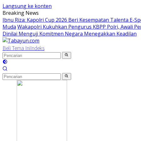
Langsung ke konten
Breaking News
Ibnu Riza: Kapolri Cup 2026 Beri Kesempatan Talenta E-S
Muda
Wakapolri Kukuhkan Pengurus KBPP Polri, Awali Pe
Dinilai Menguji Komitmen Negara Menegakkan Keadilan
Beli Tema Ini
Indeks