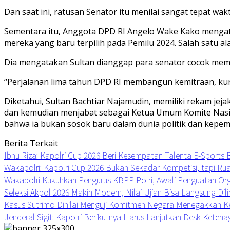
Dan saat ini, ratusan Senator itu menilai sangat tepat 
Sementara itu, Anggota DPD RI Angelo Wake Kako mengat
mereka yang baru terpilih pada Pemilu 2024. Salah satu
Dia mengatakan Sultan dianggap para senator cocok mem
“Perjalanan lima tahun DPD RI membangun kemitraan, kuran
Diketahui, Sultan Bachtiar Najamudin, memiliki rekam je
dan kemudian menjabat sebagai Ketua Umum Komite Nasiona
bahwa ia bukan sosok baru dalam dunia politik dan kepe
Berita Terkait
Ibnu Riza: Kapolri Cup 2026 Beri Kesempatan Talenta E-Sports
Wakapolri: Kapolri Cup 2026 Bukan Sekadar Kompetisi, tapi R
Wakapolri Kukuhkan Pengurus KBPP Polri, Awali Penguatan Org
Seleksi Akpol 2026 Makin Modern, Nilai Ujian Bisa Langsung Dili
Kasus Sutrimo Dinilai Menguji Komitmen Negara Menegakkan K
Jenderal Sigit: Kapolri Berikutnya Harus Lanjutkan Desk Keten