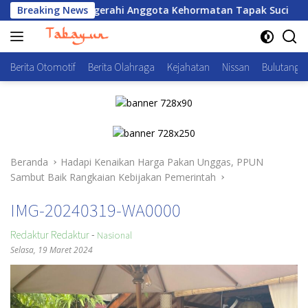
Langsung
sai Dianugerahi Anggota Kehormatan Tapak Suci
Breaking News
Ibnu R
ke
konten
Berita Otomotif
Berita Olahraga
Kejahatan
Nissan
Bulutangki
Beranda
Hadapi Kenaikan Harga Pakan Unggas, PPUN
Sambut Baik Rangkaian Kebijakan Pemerintah
IMG-20240319-WA0000
Redaktur Redaktur
-
Nasional
Selasa, 19 Maret 2024