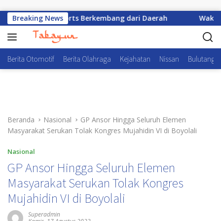
Langsung ke konten
alenta E-Sports Berkembang dari Daerah
Breaking News
Wakapolri: Ka
Berita Otomotif
Berita Olahraga
Kejahatan
Nissan
Bulutangki
Beranda
Nasional
GP Ansor Hingga Seluruh Elemen
Masyarakat Serukan Tolak Kongres Mujahidin VI di Boyolali
Nasional
GP Ansor Hingga Seluruh Elemen
Masyarakat Serukan Tolak Kongres
Mujahidin VI di Boyolali
Superadmin