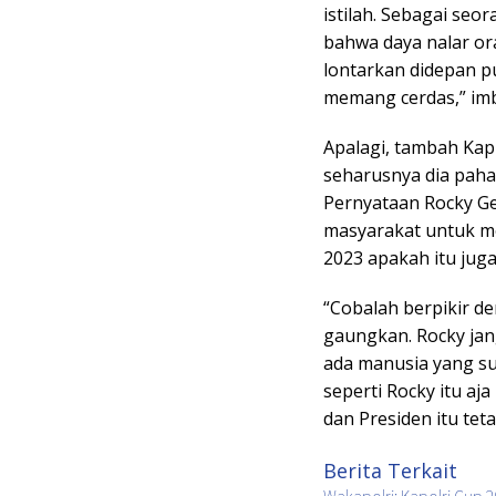
istilah. Sebagai se
bahwa daya nalar ora
lontarkan didepan p
memang cerdas,” im
Apalagi, tambah Kapi
seharusnya dia paha
Pernyataan Rocky G
masyarakat untuk m
2023 apakah itu jug
“Cobalah berpikir de
gaungkan. Rocky jan
ada manusia yang s
seperti Rocky itu aj
dan Presiden itu tet
Berita Terkait