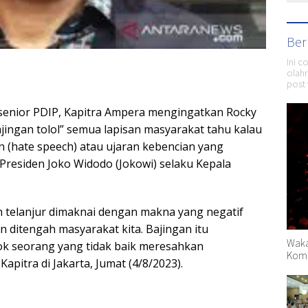
Ber
Ini c
olahr
post 
 senior PDIP, Kapitra Ampera mengingatkan Rocky
jingan tolol” semua lapisan masyarakat tahu kalau
n (hate speech) atau ujaran kebencian yang
Presiden Joko Widodo (Jokowi) selaku Kepala
h telanjur dimaknai dengan makna yang negatif
 ditengah masyarakat kita. Bajingan itu
Waka
 seorang yang tidak baik meresahkan
Komp
apitra di Jakarta, Jumat (4/8/2023).