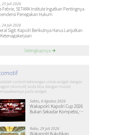
, 25 Juli 2026
s Febrie, SETARA Institute Ingatkan Pentingnya
pendensi Penegakan Hukum
, 24 Juli 2026
ral Sigit: Kapolri Berikutnya Harus Lanjutkan
 Ketenagakerjaan
Selengkapnya
tomotif
i adalah contoh keterangan untuk widget dengan
tegori otomotif, anda bisa dengan mudah
masukkannya pada widget.
Sabtu, 8 Agustus 2026
Wakapolri: Kapolri Cup 2026
Bukan Sekadar Kompetisi,
tapi Ruang Tumbuh Generasi
Muda
Rabu, 29 Juli 2026
Wakapolri Kukuhkan