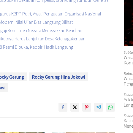
2026 Bukan Sekadar Kompetisi, tapi Ruang Tumbuh Generasi
urus KBPP Polri, Awali Penguatan Organisasi Nasional
Modern, Nilai Ujian Bisa Langsung Dilihat
enguji Komitmen Negara Menegakkan Keadilan
Berikutnya Harus Lanjutkan Desk Ketenagakerjaan
I Resmi Dibuka, Kapolri Hadir Langsung
Sabtu
Waka
Komp
Rabu,
ocky Gerung
Rocky Gerung Hina Jokowi
Waka
Peng
asi
Selas
Selek
Lang
Selas
Kasu
Mene