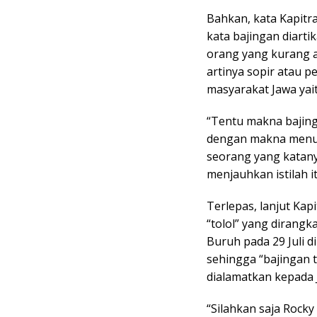
Bahkan, kata Kapitr
kata bajingan diart
orang yang kurang 
artinya sopir atau p
masyarakat Jawa yai
“Tentu makna bajin
dengan makna menuru
seorang yang katan
menjauhkan istilah it
Terlepas, lanjut Kapi
“tolol” yang dirangk
Buruh pada 29 Juli d
sehingga “bajingan t
dialamatkan kepada 
“Silahkan saja Rock