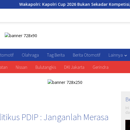
Kapolri Cup 2026 Bukan Sekadar Kompetisi, tapi Ruang Tumbuh
tomotif
Olahraga
Tag Berita
Berita Otomotif
Lainnya
atan
Nissan
Bulutangkis
DKI Jakarta
Gerindra
B
In
da
litikus PDIP : Janganlah Merasa