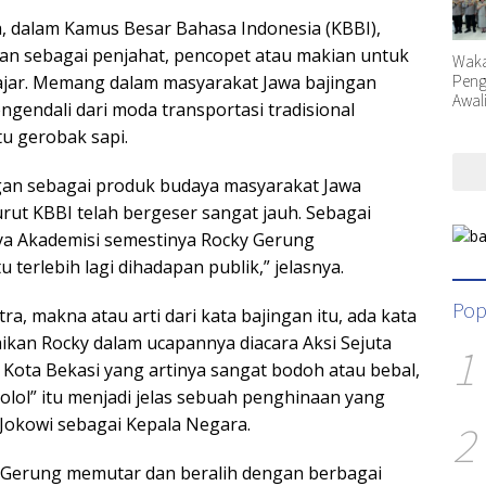
a, dalam Kamus Besar Bahasa Indonesia (KBBI),
ikan sebagai penjahat, pencopet atau makian untuk
Waka
Peng
ajar. Memang dalam masyarakat Jawa bajingan
Awal
engendali dari moda transportasi tradisional
Orga
tu gerobak sapi.
gan sebagai produk budaya masyarakat Jawa
t KBBI telah bergeser sangat jauh. Sebagai
ya Akademisi semestinya Rocky Gerung
u terlebih lagi dihadapan publik,” jelasnya.
Pop
tra, makna atau arti dari kata bajingan itu, ada kata
aikan Rocky dalam ucapannya diacara Aksi Sejuta
1
i Kota Bekasi yang artinya sangat bodoh atau bebal,
olol” itu menjadi jelas sebuah penghinaan yang
2
Jokowi sebagai Kepala Negara.
y Gerung memutar dan beralih dengan berbagai