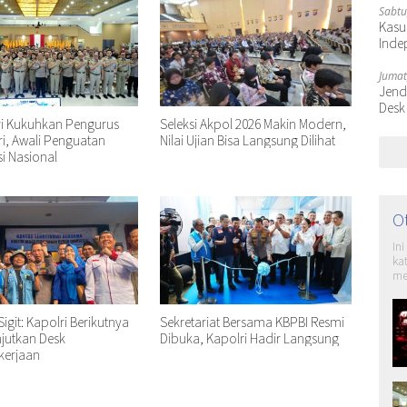
Sabtu
Kasu
Inde
Jumat
Jende
Desk
i Kukuhkan Pengurus
Seleksi Akpol 2026 Makin Modern,
i, Awali Penguatan
Nilai Ujian Bisa Langsung Dilihat
i Nasional
O
In
ka
me
igit: Kapolri Berikutnya
Sekretariat Bersama KBPBI Resmi
jutkan Desk
Dibuka, Kapolri Hadir Langsung
kerjaan