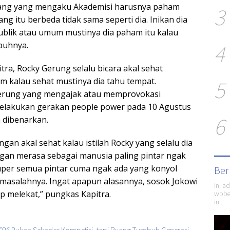
orang yang mengaku Akademisi harusnya paham
3
ng itu berbeda tidak sama seperti dia. Inikan dia
ublik atau umum mustinya dia paham itu kalau
4
buhnya.
tra, Rocky Gerung selalu bicara akal sehat
5
m kalau sehat mustinya dia tahu tempat.
erung yang mengajak atau memprovokasi
elakukan gerakan people power pada 10 Agustus
6
a dibenarkan.
ngan akal sehat kalau istilah Rocky yang selalu dia
gan merasa sebagai manusia paling pintar ngak
uper semua pintar cuma ngak ada yang konyol
Ber
a masalahnya. Ingat apapun alasannya, sosok Jokowi
Ini a
wpber
ap melekat,” pungkas Kapitra.
ini.