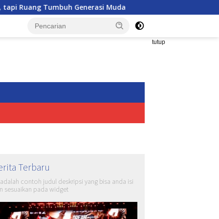
 Generasi Muda
Wakapolri Kukuhkan Pengurus KBPP Polr
tutup
erita Terbaru
i adalah contoh judul deskripsi yang bisa anda isi
n sesuaikan pada widget