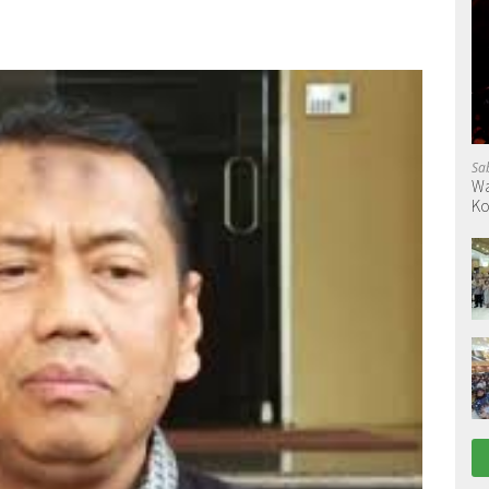
Sa
Wa
Ko