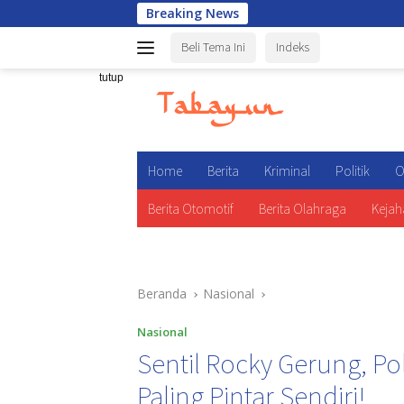
Langsung
Breaking News
Wakapolri: 
ke
Beli Tema Ini
Indeks
konten
tutup
Home
Berita
Kriminal
Politik
O
Berita Otomotif
Berita Olahraga
Kejah
Beranda
Nasional
Nasional
Sentil Rocky Gerung, Po
Paling Pintar Sendiri!