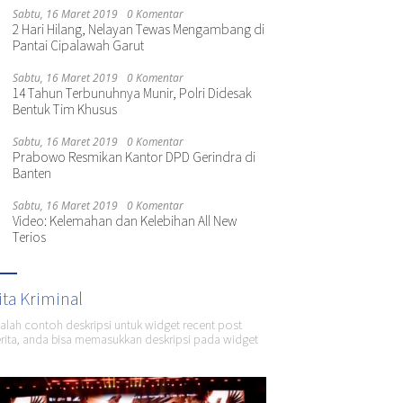
Sabtu, 16 Maret 2019
0 Komentar
2 Hari Hilang, Nelayan Tewas Mengambang di
Pantai Cipalawah Garut
Sabtu, 16 Maret 2019
0 Komentar
14 Tahun Terbunuhnya Munir, Polri Didesak
Bentuk Tim Khusus
Sabtu, 16 Maret 2019
0 Komentar
Prabowo Resmikan Kantor DPD Gerindra di
Banten
Sabtu, 16 Maret 2019
0 Komentar
Video: Kelemahan dan Kelebihan All New
Terios
ita Kriminal
dalah contoh deskripsi untuk widget recent post
ita, anda bisa memasukkan deskripsi pada widget