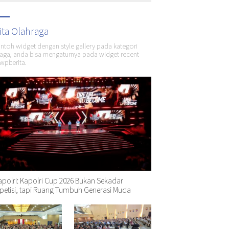
ita Olahraga
ontoh widget dengan style gallery pada kategori
aga, anda bisa mengaturnya pada widget recent
wpberita.
polri: Kapolri Cup 2026 Bukan Sekadar
etisi, tapi Ruang Tumbuh Generasi Muda