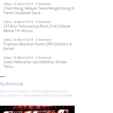
Sabtu, 16 Maret 2019
0 Komentar
2 Hari Hilang, Nelayan Tewas Mengambang di
Pantai Cipalawah Garut
Sabtu, 16 Maret 2019
0 Komentar
14 Tahun Terbunuhnya Munir, Polri Didesak
Bentuk Tim Khusus
Sabtu, 16 Maret 2019
0 Komentar
Prabowo Resmikan Kantor DPD Gerindra di
Banten
Sabtu, 16 Maret 2019
0 Komentar
Video: Kelemahan dan Kelebihan All New
Terios
ita Kriminal
dalah contoh deskripsi untuk widget recent post
ita, anda bisa memasukkan deskripsi pada widget