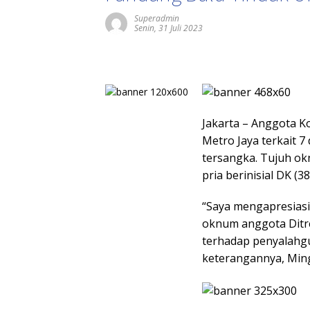
Superadmin
Senin, 31 Juli 2023
Jakarta – Anggota Ko
Metro Jaya terkait 7
tersangka. Tujuh okn
pria berinisial DK (3
“Saya mengapresias
oknum anggota Ditr
terhadap penyalahg
keterangannya, Ming