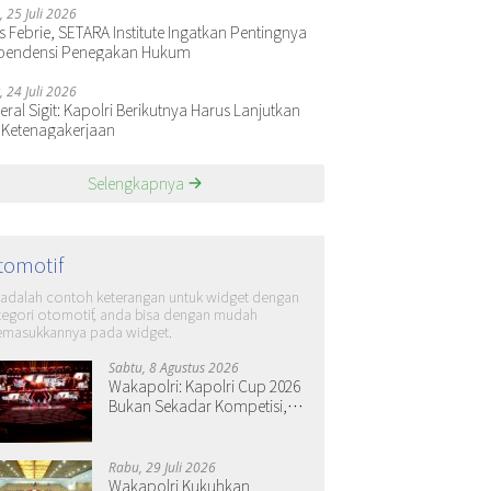
, 25 Juli 2026
s Febrie, SETARA Institute Ingatkan Pentingnya
pendensi Penegakan Hukum
, 24 Juli 2026
ral Sigit: Kapolri Berikutnya Harus Lanjutkan
 Ketenagakerjaan
Selengkapnya
tomotif
i adalah contoh keterangan untuk widget dengan
tegori otomotif, anda bisa dengan mudah
masukkannya pada widget.
Sabtu, 8 Agustus 2026
Wakapolri: Kapolri Cup 2026
Bukan Sekadar Kompetisi,
tapi Ruang Tumbuh Generasi
Muda
Rabu, 29 Juli 2026
Wakapolri Kukuhkan