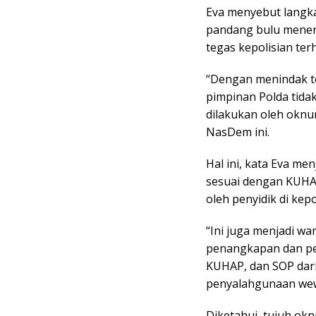
Eva menyebut langka
pandang bulu menen
tegas kepolisian te
“Dengan menindak t
pimpinan Polda tid
dilakukan oleh oknu
NasDem ini.
Hal ini, kata Eva me
sesuai dengan KUHAP
oleh penyidik di kepo
“Ini juga menjadi w
penangkapan dan pe
KUHAP, dan SOP dari 
penyalahgunaan wewe
Diketahui, tujuh ok