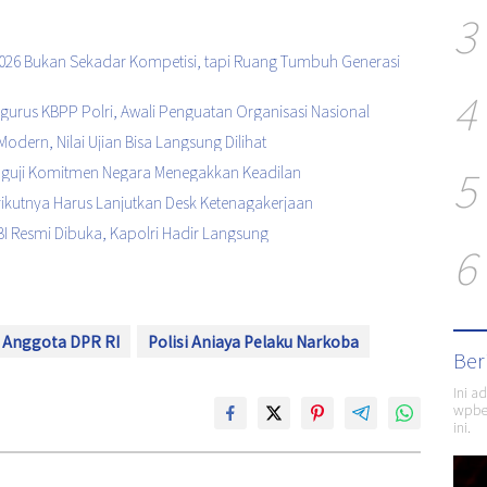
3
2026 Bukan Sekadar Kompetisi, tapi Ruang Tumbuh Generasi
4
urus KBPP Polri, Awali Penguatan Organisasi Nasional
Modern, Nilai Ujian Bisa Langsung Dilihat
5
enguji Komitmen Negara Menegakkan Keadilan
Berikutnya Harus Lanjutkan Desk Ketenagakerjaan
I Resmi Dibuka, Kapolri Hadir Langsung
6
Anggota DPR RI
Polisi Aniaya Pelaku Narkoba
Ber
Ini a
wpber
ini.