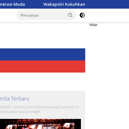
a
Wakapolri Kukuhkan Pengurus KBPP Polri, Awali Peng
tutup
erita Terbaru
i adalah contoh judul deskripsi yang bisa anda isi
n sesuaikan pada widget