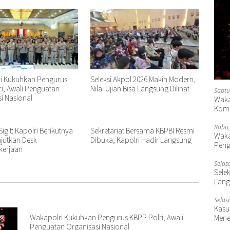
i Kukuhkan Pengurus
Seleksi Akpol 2026 Makin Modern,
i, Awali Penguatan
Nilai Ujian Bisa Langsung Dilihat
Sabtu
i Nasional
Waka
Komp
Rabu,
igit: Kapolri Berikutnya
Sekretariat Bersama KBPBI Resmi
Waka
jutkan Desk
Dibuka, Kapolri Hadir Langsung
Peng
kerjaan
Selas
Selek
Lang
Selas
Kasu
Wakapolri Kukuhkan Pengurus KBPP Polri, Awali
Mene
Penguatan Organisasi Nasional