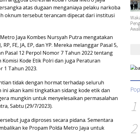
tersangka atas dugaan menganiaya pelaku narkoba
h oknum tersebut terancam dipecat dari institusi
Waka
Peng
Awal
Orga
 Metro Jaya Kombes Nursyah Putra mengatakan
, RP, FE, JA, EP, dan YP. Mereka melanggar Pasal 5,
 dan Pasal 12 Perpol Nomor 7 Tahun 2022 tentang
n Komisi Kode Etik Polri dan juga Peraturan
r 1 Tahun 2023.
tian tidak dengan hormat terhadap seluruh
Pop
 ini akan kami tingkatkan sidang kode etik dan
gera mungkin untuk menyelesaikan permasalahan
1
tra, Sabtu (29/7/2023).
tersebut juga diproses secara pidana. Sementara
2
kembalikan ke Propam Polda Metro Jaya untuk