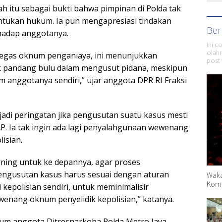
h itu sebagai bukti bahwa pimpinan di Polda tak
tukan hukum. Ia pun mengapresiasi tindakan
Ber
rhadap anggotanya.
Ini c
olahr
egas oknum penganiaya, ini menunjukkan
post 
ak pandang bulu dalam mengusut pidana, meskipun
m anggotanya sendiri,” ujar anggota DPR RI Fraksi
njadi peringatan jika pengusutan suatu kasus mesti
. Ia tak ingin ada lagi penyalahgunaan wewenang
lisian.
arning untuk ke depannya, agar proses
ngusutan kasus harus sesuai dengan aturan
Waka
Komp
kepolisian sendiri, untuk meminimalisir
nang oknum penyelidik kepolisian,” katanya.
num anggota Ditresnarkoba Polda Metro Jaya