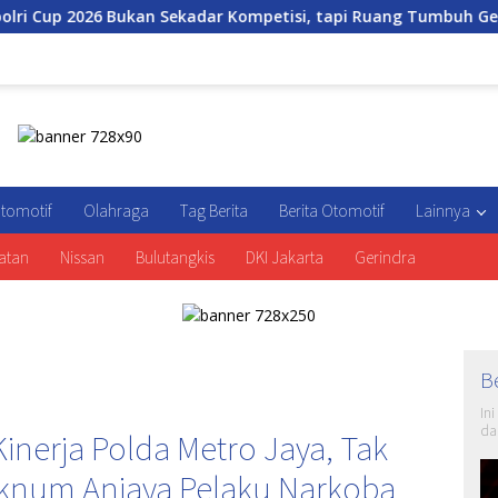
026 Bukan Sekadar Kompetisi, tapi Ruang Tumbuh Generasi Mud
tomotif
Olahraga
Tag Berita
Berita Otomotif
Lainnya
atan
Nissan
Bulutangkis
DKI Jakarta
Gerindra
B
In
da
Kinerja Polda Metro Jaya, Tak
knum Aniaya Pelaku Narkoba