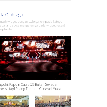
ita Olahraga
ontoh widget dengan style gallery pada kategori
aga, anda bisa mengaturnya pada widget recent
wpberita.
polri: Kapolri Cup 2026 Bukan Sekadar
etisi, tapi Ruang Tumbuh Generasi Muda