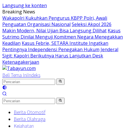
Langsung ke konten
Breaking News
Wakapolri Kukuhkan Pengurus KBPP Polri, Awali
Penguatan Organisasi Nasional
Seleksi Akpol 2026
Makin Modern, Nilai Ujian Bisa Langsung Dilihat
Kasus
Sutrimo Dinilai Menguji Komitmen Negara Menegakkan
Keadilan
Kasus Febrie, SETARA Institute Ingatkan
Pentingnya Independensi Penegakan Hukum
Jenderal
Sigit: Kapolri Berikutnya Harus Lanjutkan Desk
Ketenagakerjaan
Beli Tema Ini
Indeks
Berita Otomotif
Berita Olahraga
Kejahatan