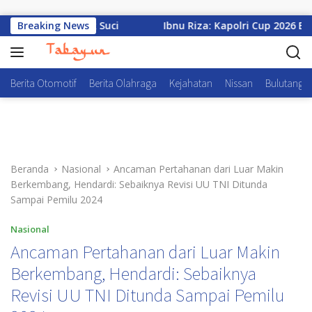
Langsung ke konten
atan Tapak Suci
Breaking News
Ibnu Riza: Kapolri Cup 2026 Beri Kes
Berita Otomotif
Berita Olahraga
Kejahatan
Nissan
Bulutangki
Beranda
Nasional
Ancaman Pertahanan dari Luar Makin
Berkembang, Hendardi: Sebaiknya Revisi UU TNI Ditunda
Sampai Pemilu 2024
Nasional
Ancaman Pertahanan dari Luar Makin
Berkembang, Hendardi: Sebaiknya
Revisi UU TNI Ditunda Sampai Pemilu