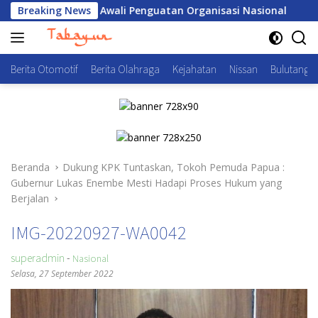
Langsung
P Polri, Awali Penguatan Organisasi Nasional
Breaking News
Seleksi 
ke
konten
Berita Otomotif
Berita Olahraga
Kejahatan
Nissan
Bulutangki
Beranda
Dukung KPK Tuntaskan, Tokoh Pemuda Papua :
Gubernur Lukas Enembe Mesti Hadapi Proses Hukum yang
Berjalan
IMG-20220927-WA0042
superadmin
-
Nasional
Selasa, 27 September 2022