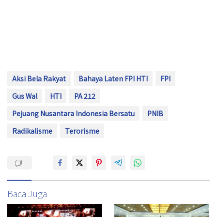
Aksi Bela Rakyat
Bahaya Laten FPI HTI
FPI
Gus Wal
HTI
PA 212
Pejuang Nusantara Indonesia Bersatu
PNIB
Radikalisme
Terorisme
Baca Juga