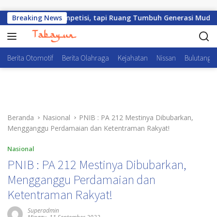
Langsung ke konten
Sekadar Kompetisi, tapi Ruang Tumbuh Generasi Muda
Breaking News
Berita Otomotif
Berita Olahraga
Kejahatan
Nissan
Bulutangki
Beranda
Nasional
PNIB : PA 212 Mestinya Dibubarkan,
Mengganggu Perdamaian dan Ketentraman Rakyat!
Nasional
PNIB : PA 212 Mestinya Dibubarkan,
Mengganggu Perdamaian dan
Ketentraman Rakyat!
Superadmin