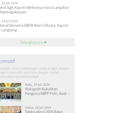
, 24 Juli 2026
ral Sigit: Kapolri Berikutnya Harus Lanjutkan
 Ketenagakerjaan
, 24 Juli 2026
etariat Bersama KBPBI Resmi Dibuka, Kapolri
r Langsung
Selengkapnya
tomotif
i adalah contoh keterangan untuk widget dengan
tegori otomotif, anda bisa dengan mudah
masukkannya pada widget.
Rabu, 29 Juli 2026
Wakapolri Kukuhkan
Pengurus KBPP Polri, Awali
Penguatan Organisasi
Nasional
Selasa, 28 Juli 2026
Seleksi Akpol 2026 Makin