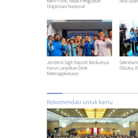
KBPP Polri, Awali Penguatan
Nilai Ujia
Organisasi Nasional
Jenderal Sigit: Kapolri Berikutnya
Sekretari
Harus Lanjutkan Desk
Dibuka, K
Ketenagakerjaan
Rekomendasi untuk kamu