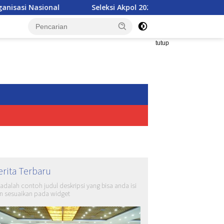
Seleksi Akpol 2026 Makin Modern, Nilai Ujian Bisa Langsung
tutup
erita Terbaru
i adalah contoh judul deskripsi yang bisa anda isi
n sesuaikan pada widget