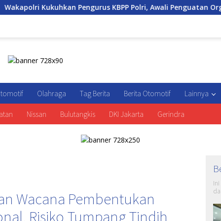
 Pengurus KBPP Polri, Awali Penguatan Organisasi Nasional
tomotif
Olahraga
Tag Berita
Berita Otomotif
Lainnya
atan
Nissan
Bulutangkis
DKI Jakarta
Gerindra
B
In
da
kan Wacana Pembentukan
al, Risiko Tumpang Tindih