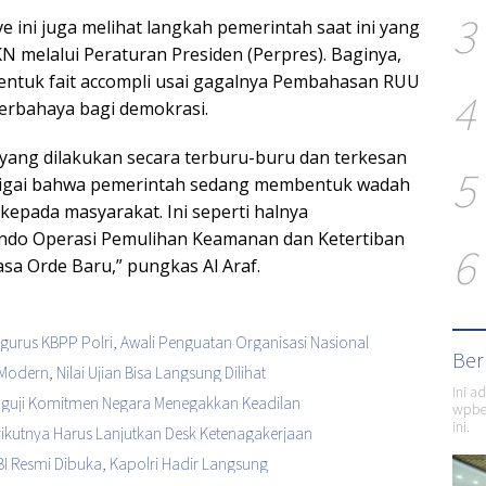
3
ive ini juga melihat langkah pemerintah saat ini yang
melalui Peraturan Presiden (Perpres). Baginya,
bentuk fait accompli usai gagalnya Pembahasan RUU
4
berbahaya bagi demokrasi.
ang dilakukan secara terburu-buru dan terkesan
5
curigai bahwa pemerintah sedang membentuk wadah
kepada masyarakat. Ini seperti halnya
do Operasi Pemulihan Keamanan dan Ketertiban
6
sa Orde Baru,” pungkas Al Araf.
urus KBPP Polri, Awali Penguatan Organisasi Nasional
Ber
Modern, Nilai Ujian Bisa Langsung Dilihat
Ini a
enguji Komitmen Negara Menegakkan Keadilan
wpber
ini.
Berikutnya Harus Lanjutkan Desk Ketenagakerjaan
I Resmi Dibuka, Kapolri Hadir Langsung