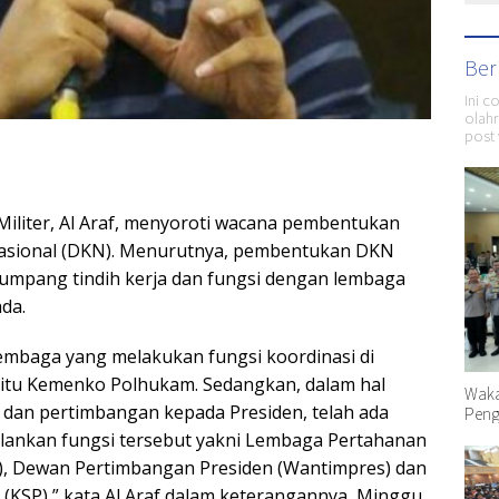
Ber
Ini c
olahr
post 
Militer, Al Araf, menyoroti wacana pembentukan
sional (DKN). Menurutnya, pembentukan DKN
umpang tindih kerja dan fungsi dengan lembaga
da.
 lembaga yang melakukan fungsi koordinasi di
itu Kemenko Polhukam. Sedangkan, dalam hal
Waka
dan pertimbangan kepada Presiden, telah ada
Peng
lankan fungsi tersebut yakni Lembaga Pertahanan
), Dewan Pertimbangan Presiden (Wantimpres) dan
 (KSP),” kata Al Araf dalam keterangannya, Minggu