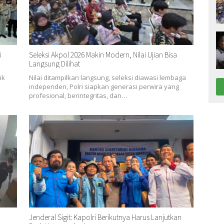
i
Seleksi Akpol 2026 Makin Modern, Nilai Ujian Bisa
Langsung Dilihat
ik
Nilai ditampilkan langsung, seleksi diawasi lembaga
independen, Polri siapkan generasi perwira yang
profesional, berintegritas, dan…
Jenderal Sigit: Kapolri Berikutnya Harus Lanjutkan