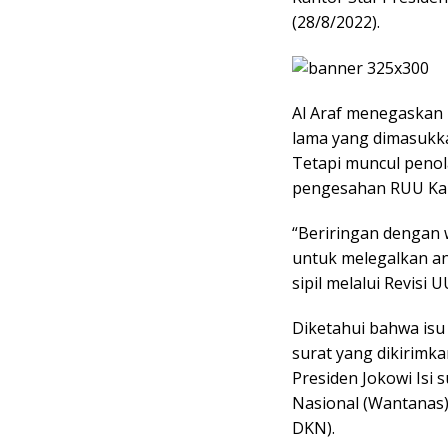
(28/8/2022).
Al Araf menegaskan
lama yang dimasukk
Tetapi muncul penol
pengesahan RUU Ka
“Beriringan dengan
untuk melegalkan an
sipil melalui Revisi 
Diketahui bahwa is
surat yang dikirim
Presiden Jokowi Isi
Nasional (Wantanas
DKN).