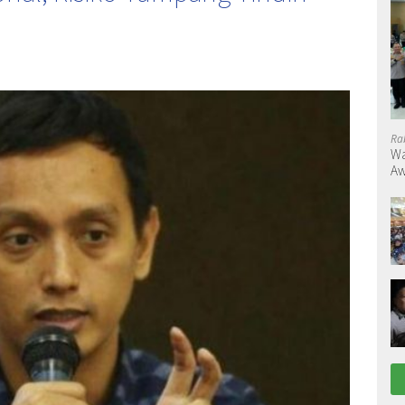
Ra
Wa
Aw