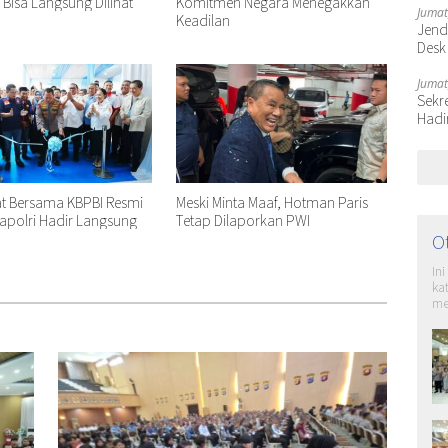
n Bisa Langsung Dilihat
Komitmen Negara Menegakkan
Jumat
Keadilan
Jende
Desk
Jumat
Sekr
Hadi
at Bersama KBPBI Resmi
Meski Minta Maaf, Hotman Paris
apolri Hadir Langsung
Tetap Dilaporkan PWI
O
In
ka
me