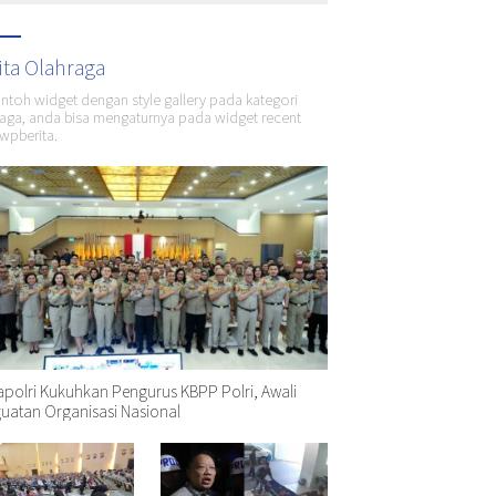
ita Olahraga
ontoh widget dengan style gallery pada kategori
aga, anda bisa mengaturnya pada widget recent
wpberita.
polri Kukuhkan Pengurus KBPP Polri, Awali
uatan Organisasi Nasional