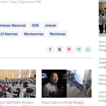
 Paris Tetap Dilaporkan PWI
manan Nasional
DKN
Jokowi
UU Kamnas
Wankamnas
Wantanas
Rabu,
Waka
Peng
Selas
Selek
Lang
Selas
Kasu
Mene
Sabtu
Kasu
Inde
kpol 2026 Makin Modern,
Kasus Sutrimo Dinilai Menguji