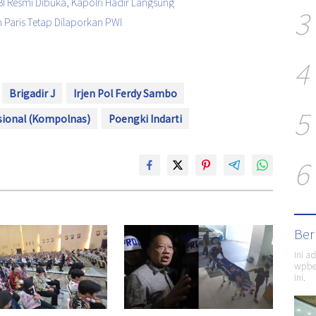
I Resmi Dibuka, Kapolri Hadir Langsung
3
 Paris Tetap Dilaporkan PWI
4
Brigadir J
Irjen Pol Ferdy Sambo
5
sional (Kompolnas)
Poengki Indarti
6
Ber
Ini a
wpber
ini.