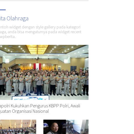
ita Olahraga
ontoh widget dengan style gallery pada kategori
aga, anda bisa mengaturnya pada widget recent
wpberita.
polri Kukuhkan Pengurus KBPP Polri, Awali
uatan Organisasi Nasional