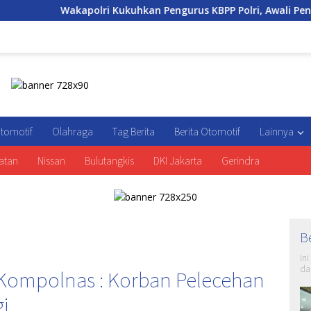
lri Kukuhkan Pengurus KBPP Polri, Awali Penguatan Organisasi 
tomotif
Olahraga
Tag Berita
Berita Otomotif
Lainnya
atan
Nissan
Bulutangkis
DKI Jakarta
Gerindra
B
In
da
, Kompolnas : Korban Pelecehan
i