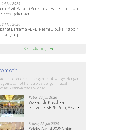
, 24 Juli 2026
ral Sigit: Kapolri Berikutnya Harus Lanjutkan
 Ketenagakerjaan
, 24 Juli 2026
etariat Bersama KBPBI Resmi Dibuka, Kapolri
r Langsung
Selengkapnya
tomotif
i adalah contoh keterangan untuk widget dengan
tegori otomotif, anda bisa dengan mudah
masukkannya pada widget.
Rabu, 29 Juli 2026
Wakapolri Kukuhkan
Pengurus KBPP Polri, Awali
Penguatan Organisasi
Nasional
Selasa, 28 Juli 2026
Seleksi Akpol 2026 Makin