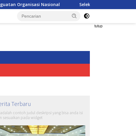
Nasional
Seleksi Akpol 2026 Makin Modern, Nilai Ujian B
tutup
erita Terbaru
i adalah contoh judul deskripsi yang bisa anda isi
n sesuaikan pada widget