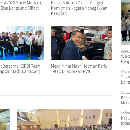
kpol 2026 Makin Modern,
Kasus Sutrimo Dinilai Menguji
n Bisa Langsung Dilihat
Komitmen Negara Menegakkan
Keadilan
Rabu,
Waka
Peng
at Bersama KBPBI Resmi
Meski Minta Maaf, Hotman Paris
apolri Hadir Langsung
Tetap Dilaporkan PWI
Selas
Selek
Lang
Selas
Kasu
Mene
Sabtu
Kasu
Inde