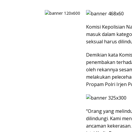
Komisi Kepolisian N
masuk dalam kategor
seksual harus dilind
Demikian kata Komis
penembakan terhada
oleh rekannya sesam
melakukan pelecehan
Propam Polri Irjen P
“Orang yang melindu
dilindungi. Kami men
ancaman kekerasan. 