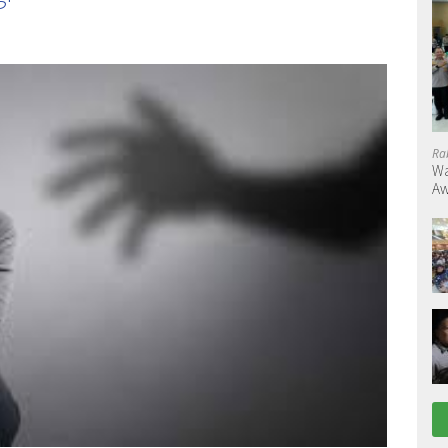
Ra
Wa
Aw