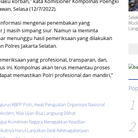
selaku korban,” kata Komisioner Kompolnas Poengki
awan, Selasa (12/7/2022).
Sele
informasi mengenai penembakan yang
Moder
Lang
 J masih simpang siur. Namun ia meminta
bar menunggu hasil pemeriksaan yang dilakukan
n Polres Jakarta Selatan.
eriksaan yang profesional, transparan, dan,
us ini. Kompolnas akan terus memantau proses
apat memastikan Polri profesional dan mandiri,”
Pop
1
urus KBPP Polri, Awali Penguatan Organisasi Nasional
Modern, Nilai Ujian Bisa Langsung Dilihat
2
enguji Komitmen Negara Menegakkan Keadilan
Berikutnya Harus Lanjutkan Desk Ketenagakerjaan