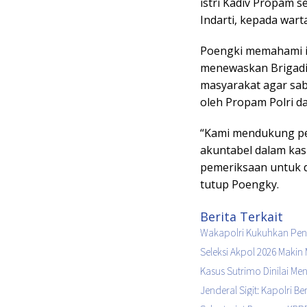
istri Kadiv Propam 
Indarti, kepada wart
Poengki memahami 
menewaskan Brigadir
masyarakat agar sa
oleh Propam Polri da
“Kami mendukung pem
akuntabel dalam kas
pemeriksaan untuk d
tutup Poengky.
Berita Terkait
Wakapolri Kukuhkan Peng
Seleksi Akpol 2026 Makin 
Kasus Sutrimo Dinilai M
Jenderal Sigit: Kapolri 