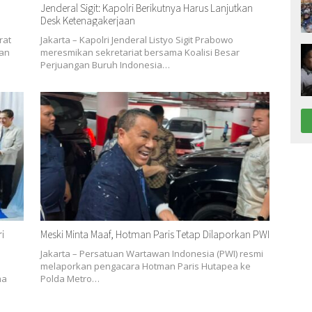
Jenderal Sigit: Kapolri Berikutnya Harus Lanjutkan
Desk Ketenagakerjaan
rat
Jakarta – Kapolri Jenderal Listyo Sigit Prabowo
ian
meresmikan sekretariat bersama Koalisi Besar
Perjuangan Buruh Indonesia…
i
Meski Minta Maaf, Hotman Paris Tetap Dilaporkan PWI
Jakarta – Persatuan Wartawan Indonesia (PWI) resmi
melaporkan pengacara Hotman Paris Hutapea ke
ma
Polda Metro…