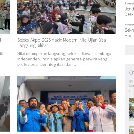
Jumat
Jende
Desk
Jumat
Sekr
Hadi
i
Seleksi Akpol 2026 Makin Modern, Nilai Ujian Bisa
Langsung Dilihat
ik
Nilai ditampilkan langsung, seleksi diawasi lembaga
independen, Polri siapkan generasi perwira yang
profesional, berintegritas, dan…
O
In
ka
me