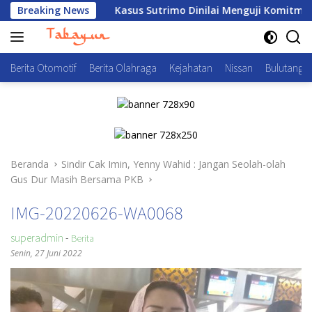
Langsung
ihat
Breaking News
Kasus Sutrimo Dinilai Menguji Komitmen Negara 
ke
konten
Berita Otomotif
Berita Olahraga
Kejahatan
Nissan
Bulutangki
Beranda
Sindir Cak Imin, Yenny Wahid : Jangan Seolah-olah
Gus Dur Masih Bersama PKB
IMG-20220626-WA0068
superadmin
-
Berita
Senin, 27 Juni 2022