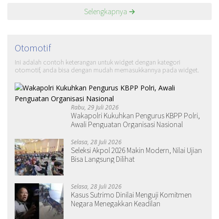
Selengkapnya
Otomotif
Ini adalah contoh keterangan untuk widget dengan kategori
otomotif, anda bisa dengan mudah memasukkannya pada widget.
Rabu, 29 Juli 2026
Wakapolri Kukuhkan Pengurus KBPP Polri,
Awali Penguatan Organisasi Nasional
Selasa, 28 Juli 2026
Seleksi Akpol 2026 Makin Modern, Nilai Ujian
Bisa Langsung Dilihat
Selasa, 28 Juli 2026
Kasus Sutrimo Dinilai Menguji Komitmen
Negara Menegakkan Keadilan