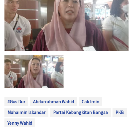
#Gus Dur
Abdurrahman Wahid
Cak Imin
Muhaimin Iskandar
Partai Kebangkitan Bangsa
PKB
Yenny Wahid