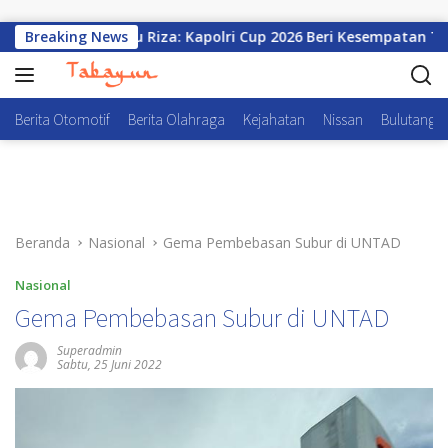
Langsung ke konten
Breaking News
Ibnu Riza: Kapolri Cup 2026 Beri Kesempatan Talenta E
Berita Otomotif
Berita Olahraga
Kejahatan
Nissan
Bulutangki
Beranda
Nasional
Gema Pembebasan Subur di UNTAD
Nasional
Gema Pembebasan Subur di UNTAD
Superadmin
Sabtu, 25 Juni 2022