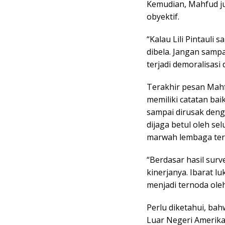
Kemudian, Mahfud ju
obyektif.
“Kalau Lili Pintauli 
dibela. Jangan sampa
terjadi demoralisasi
Terakhir pesan Mahf
memiliki catatan bai
sampai dirusak denga
dijaga betul oleh s
marwah lembaga ters
“Berdasar hasil surv
kinerjanya. Ibarat l
menjadi ternoda oleh
Perlu diketahui, ba
Luar Negeri Amerika