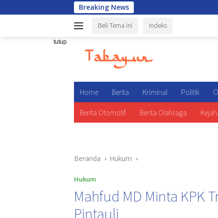
Langsung
Breaking News
Wakapolri
ke
Beli Tema Ini
Indeks
konten
tutup
Home
Berita
Kriminal
Politik
O
Berita Otomotif
Berita Olahraga
Kejah
Beranda
Hukum
Hukum
Mahfud MD Minta KPK Tra
Pintauli