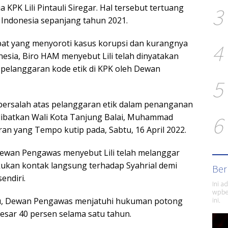
3
 KPK Lili Pintauli Siregar. Hal tersebut tertuang
Indonesia sepanjang tahun 2021.
at yang menyoroti kasus korupsi dan kurangnya
4
nesia, Biro HAM menyebut Lili telah dinyatakan
pelanggaran kode etik di KPK oleh Dewan
5
ar bersalah atas pelanggaran etik dalam penanganan
6
libatkan Wali Kota Tanjung Balai, Muhammad
oran yang Tempo kutip pada, Sabtu, 16 April 2022.
Dewan Pengawas menyebut Lili telah melanggar
ukan kontak langsung terhadap Syahrial demi
Ber
endiri.
Ini a
wpber
ini.
tu, Dewan Pengawas menjatuhi hukuman potong
ebesar 40 persen selama satu tahun.