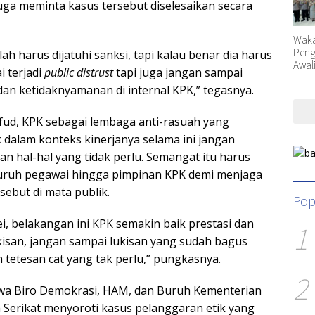
ga meminta kasus tersebut diselesaikan secara
Waka
Peng
salah harus dijatuhi sanksi, tapi kalau benar dia harus
Awal
i terjadi
public distrust
tapi juga jangan sampai
Orga
 dan ketidaknyamanan di internal KPK,” tegasnya.
ud, KPK sebagai lembaga anti-rasuah yang
k dalam konteks kinerjanya selama ini jangan
n hal-hal yang tidak perlu. Semangat itu harus
eluruh pegawai hingga pimpinan KPK demi menjaga
ebut di mata publik.
Pop
ei, belakangan ini KPK semakin baik prestasi dan
1
ukisan, jangan sampai lukisan yang sudah bagus
 tetesan cat yang tak perlu,” pungkasnya.
2
hwa Biro Demokrasi, HAM, dan Buruh Kementerian
 Serikat menyoroti kasus pelanggaran etik yang