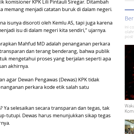
k komisioner KPK Lili Pintauli Siregar. Ditambah
ga memang menjadi catatan buruk di dalam negeri.
Ber
na isunya disoroti oleh Kemlu AS, tapi juga karena
Ini c
njadi isu di dalam negeri kita sendiri,” ujarnya.
olahr
post 
iharapkan Mahfud MD adalah penanganan perkara
a transparan dan terang benderang, bahwa publik
ntuk mengetahui proses yang berjalan seperti apa
an akhirnya.
n agar Dewan Pengawas (Dewas) KPK tidak
nanganan perkara kode etik salah satu
Waka
 Ya selesaikan secara transparan dan tegas, tak
Komp
tup-tutupi. Dewas harus menunjukkan sikap tegas
rnya.