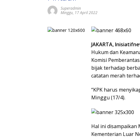
Superadmin
Minggu, 17 April 2022
JAKARTA, Inisiatifn
Hukum dan Keamana
Komisi Pemberantas
bijak terhadap berb
catatan merah terha
“KPK harus menyikapi
Minggu (17/4).
Hal ini disampaikan
Kementerian Luar Ne