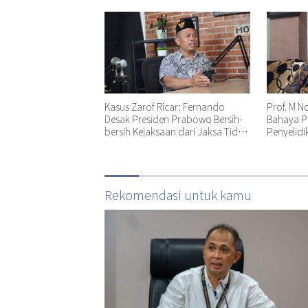
Kasus Zarof Ricar: Fernando
Prof. M N
Desak Presiden Prabowo Bersih-
Bahaya P
bersih Kejaksaan dari Jaksa Tidak
Penyelidi
Profesional!
Rekomendasi untuk kamu