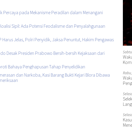
lik Percaya pada Mekanisme Peradilan dalam Menangani
, Koalisi Sipil: Ada Potensi Feodalisme dan Penyalahgunaan
 Harus Jelas, Polri Penyidik, Jaksa Penuntut, Hakim Pengawas
Sabtu
ndo Desak Presiden Prabowo Bersih-bersih Kejaksaan dari
Waka
Komp
Soroti Bahaya Penghapusan Tahap Penyelidikan
Rabu,
merasan dan Narkoba, Kasi Barang Bukti Kejari Blora Dibawa
Waka
emeriksaan
Peng
Selas
Selek
Lang
Selas
Kasu
Mene