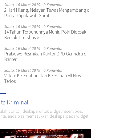
Sabtu, 16 Maret 2019
0 Komentar
2 Hari Hilang, Nelayan Tewas Mengambang di
Pantai Cipalawah Garut
Sabtu, 16 Maret 2019
0 Komentar
14 Tahun Terbunuhnya Munir, Polri Didesak
Bentuk Tim Khusus
Sabtu, 16 Maret 2019
0 Komentar
Prabowo Resmikan Kantor DPD Gerindra di
Banten
Sabtu, 16 Maret 2019
0 Komentar
Video: Kelemahan dan Kelebihan All New
Terios
ita Kriminal
dalah contoh deskripsi untuk widget recent post
ita, anda bisa memasukkan deskripsi pada widget