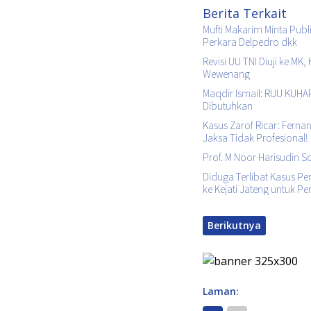
Berita Terkait
Mufti Makarim Minta Pub
Perkara Delpedro dkk
Revisi UU TNI Diuji ke MK
Wewenang
Maqdir Ismail: RUU KUHAP
Dibutuhkan
Kasus Zarof Ricar: Ferna
Jaksa Tidak Profesional!
Prof. M Noor Harisudin 
Diduga Terlibat Kasus Pe
ke Kejati Jateng untuk P
Berikutnya
Laman: