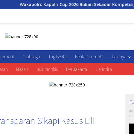
: Kapolri Cup 2026 Bukan Sekadar Kompetisi, tapi Ruang Tumb
tomotif
Olahraga
Tag Berita
Berita Otomotif
Lainnya
atan
Nissan
Bulutangkis
DKI Jakarta
Gerindra
B
In
da
nsparan Sikapi Kasus Lili