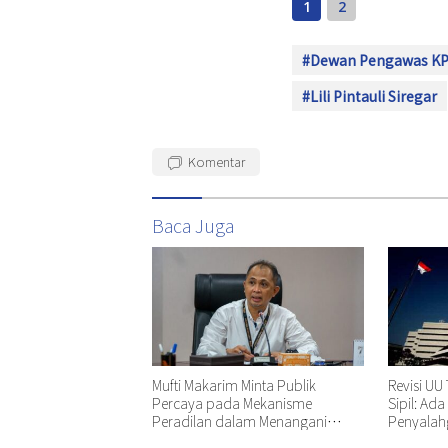
1
2
#Dewan Pengawas K
#Lili Pintauli Siregar
Komentar
Baca Juga
Mufti Makarim Minta Publik
Revisi UU 
Percaya pada Mekanisme
Sipil: Ad
Peradilan dalam Menangani
Penyala
Perkara Delpedro dkk