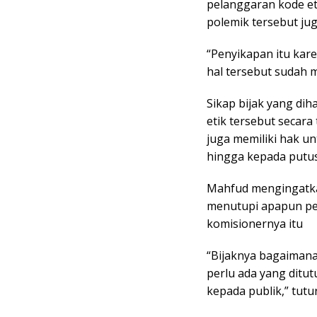
pelanggaran kode eti
polemik tersebut ju
“Penyikapan itu kare
hal tersebut sudah me
Sikap bijak yang d
etik tersebut secar
juga memiliki hak u
hingga kepada putus
Mahfud mengingatka
menutupi apapun pe
komisionernya itu
“Bijaknya bagaimana?
perlu ada yang ditu
kepada publik,” tutu