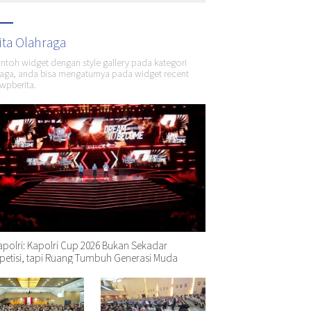
ita Olahraga
ontoh widget dengan style gallery pada kategori
aga, anda bisa mengaturnya pada widget recent
wpberita.
polri: Kapolri Cup 2026 Bukan Sekadar
etisi, tapi Ruang Tumbuh Generasi Muda