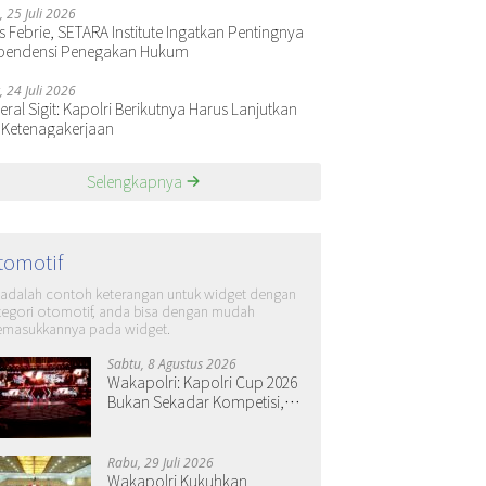
, 25 Juli 2026
s Febrie, SETARA Institute Ingatkan Pentingnya
pendensi Penegakan Hukum
, 24 Juli 2026
ral Sigit: Kapolri Berikutnya Harus Lanjutkan
 Ketenagakerjaan
Selengkapnya
tomotif
i adalah contoh keterangan untuk widget dengan
tegori otomotif, anda bisa dengan mudah
masukkannya pada widget.
Sabtu, 8 Agustus 2026
Wakapolri: Kapolri Cup 2026
Bukan Sekadar Kompetisi,
tapi Ruang Tumbuh Generasi
Muda
Rabu, 29 Juli 2026
Wakapolri Kukuhkan