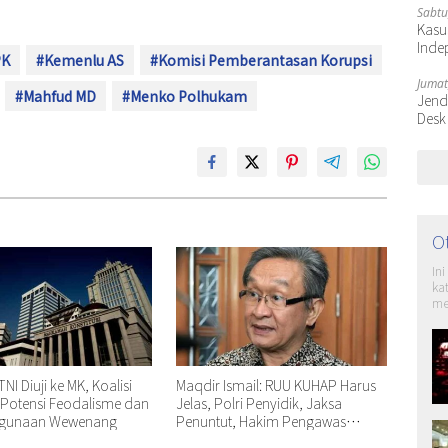
Sabtu
Kasu
Inde
PK
#Kemenlu AS
#Komisi Pemberantasan Korupsi
Jumat
#Mahfud MD
#Menko Polhukam
Jende
Desk
O
In
ka
me
TNI Diuji ke MK, Koalisi
Maqdir Ismail: RUU KUHAP Harus
a Potensi Feodalisme dan
Jelas, Polri Penyidik, Jaksa
hgunaan Wewenang
Penuntut, Hakim Pengawas
Dibutuhkan