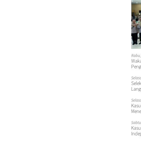
Rabu,
Waka
Peng
Selas
Selek
Lang
Selas
Kasu
Mene
Sabtu
Kasu
Inde