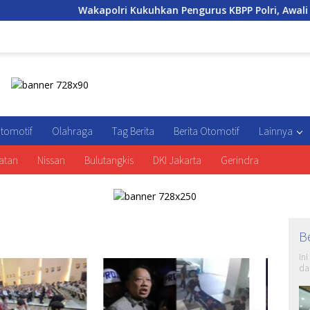
Wakapolri Kukuhkan Pengurus KBPP Polri, Awali Penguatan O
tomotif
Olahraga
Tag Berita
Berita Otomotif
Lainnya
atan
Nissan
Bulutangkis
DKI Jakarta
Gerindra
B
In
da