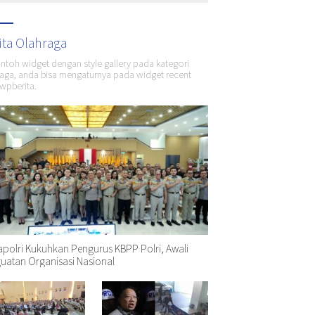
ita Olahraga
ontoh widget dengan style gallery pada kategori
aga, anda bisa mengaturnya pada widget recent
wpberita.
polri Kukuhkan Pengurus KBPP Polri, Awali
uatan Organisasi Nasional