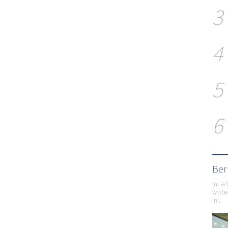
3
4
5
6
Ber
Ini a
wpber
ini.