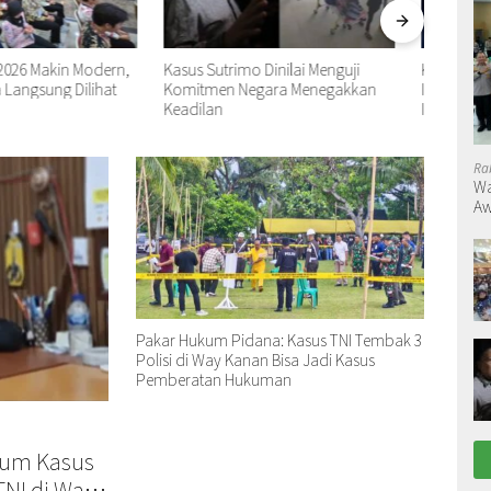
rimo Dinilai Menguji
Kasus Febrie, SETARA Institute
Jender
 Negara Menegakkan
Ingatkan Pentingnya
Harus
Independensi Penegakan Hukum
Keten
Ra
Wa
Aw
Pakar Hukum Pidana: Kasus TNI Tembak 3
Polisi di Way Kanan Bisa Jadi Kasus
Pemberatan Hukuman
kum Kasus
NI di Way