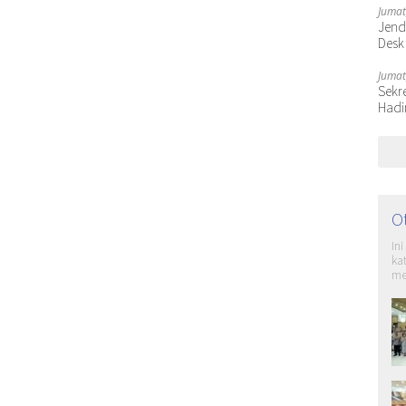
Jumat
Jende
Desk
Jumat
Sekr
Hadi
O
In
ka
me