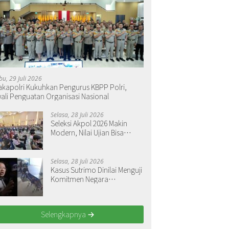
al Sigit: Kapolri Berikutnya
Sekretariat Bersama KBPBI Resmi
Me
 Lanjutkan Desk
Dibuka, Kapolri Hadir Langsung
T
agakerjaan
bu, 29 Juli 2026
kapolri Kukuhkan Pengurus KBPP Polri,
ali Penguatan Organisasi Nasional
Selasa, 28 Juli 2026
Seleksi Akpol 2026 Makin
Modern, Nilai Ujian Bisa
Langsung Dilihat
Selasa, 28 Juli 2026
Kasus Sutrimo Dinilai Menguji
Komitmen Negara
Menegakkan Keadilan
Selengkapnya