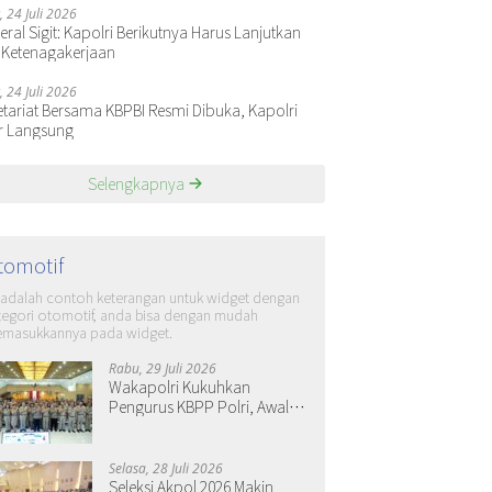
, 24 Juli 2026
ral Sigit: Kapolri Berikutnya Harus Lanjutkan
 Ketenagakerjaan
, 24 Juli 2026
etariat Bersama KBPBI Resmi Dibuka, Kapolri
r Langsung
Selengkapnya
tomotif
i adalah contoh keterangan untuk widget dengan
tegori otomotif, anda bisa dengan mudah
masukkannya pada widget.
Rabu, 29 Juli 2026
Wakapolri Kukuhkan
Pengurus KBPP Polri, Awali
Penguatan Organisasi
Nasional
Selasa, 28 Juli 2026
Seleksi Akpol 2026 Makin