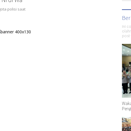
ta polisi saat
Ber
Ini c
olahr
post 
Waka
Peng