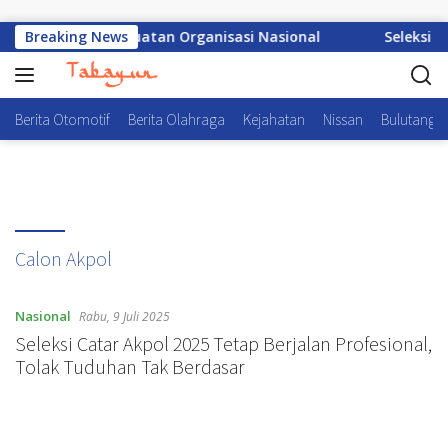
Langsung ke konten
 Polri, Awali Penguatan Organisasi Nasional
Breaking News
Seleksi A
Berita Otomotif
Berita Olahraga
Kejahatan
Nissan
Bulutangki
Calon Akpol
Nasional
Rabu, 9 Juli 2025
Seleksi Catar Akpol 2025 Tetap Berjalan Profesional,
Tolak Tuduhan Tak Berdasar