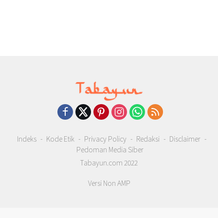
Indeks
Kode Etik
Privacy Policy
Redaksi
Disclaimer
Pedoman Media Siber
Tabayun.com 2022
Versi Non AMP