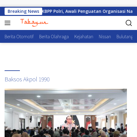
Langsung ke konten
kuhkan Pengurus KBPP Polri, Awali Penguatan Organisasi Nasio
Breaking News
Berita Otomotif
Berita Olahraga
Kejahatan
Nissan
Bulutangki
Baksos Akpol 1990