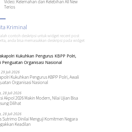
Video: Kelemahan dan Kelebihan All New
Terios
ita Kriminal
dalah contoh deskripsi untuk widget recent post
ita, anda bisa memasukkan deskripsi pada widget
 29 Juli 2026
polri Kukuhkan Pengurus KBPP Polri, Awali
uatan Organisasi Nasional
a, 28 Juli 2026
si Akpol 2026 Makin Modern, Nilai Ujian Bisa
sung Dilihat
a, 28 Juli 2026
s Sutrimo Dinilai Menguji Komitmen Negara
gakkan Keadilan