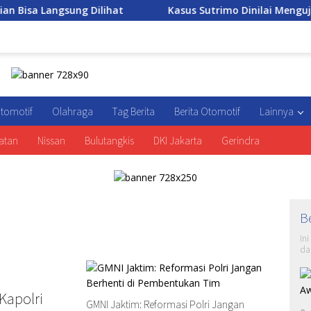
Langsung Dilihat
Kasus Sutrimo Dinilai Menguji Komit
tomotif
Olahraga
Tag Berita
Berita Otomotif
Lainnya
atan
Nissan
Bulutangkis
DKI Jakarta
Gerindra
B
In
da
Kapolri
GMNI Jaktim: Reformasi Polri Jangan