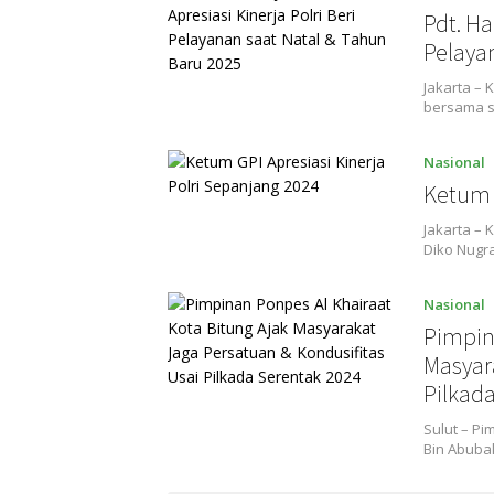
Pdt. Ha
Pelaya
Jakarta –
bersama 
Nasional
Ketum G
Jakarta –
Diko Nugr
Nasional
Pimpin
Masyar
Pilkad
Sulut – Pi
Bin Abuba