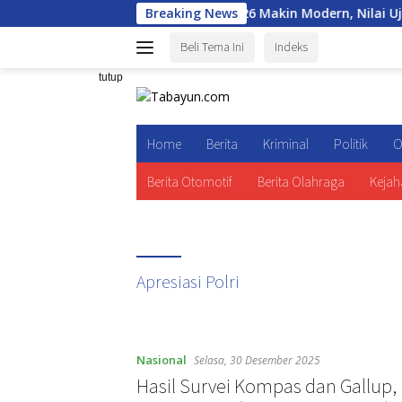
Langsung
onal
Seleksi Akpol 2026 Makin Modern, Nilai Ujian Bisa 
Breaking News
ke
Beli Tema Ini
Indeks
konten
tutup
Home
Berita
Kriminal
Politik
O
Berita Otomotif
Berita Olahraga
Kejah
Apresiasi Polri
Nasional
Selasa, 30 Desember 2025
Hasil Survei Kompas dan Gallup, 