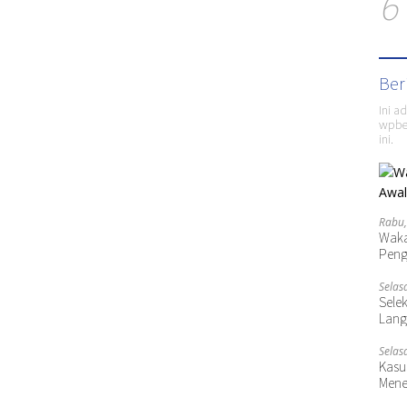
6
Ber
Ini a
wpber
ini.
Rabu,
Waka
Peng
Selas
Selek
Lang
Selas
Kasu
Mene