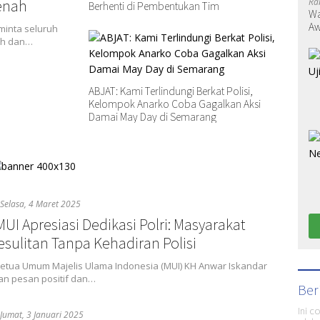
enah
Ra
Berhenti di Pembentukan Tim
Wa
Aw
eminta seluruh
ah dan…
ABJAT: Kami Terlindungi Berkat Polisi,
Kelompok Anarko Coba Gagalkan Aksi
Damai May Day di Semarang
Selasa, 4 Maret 2025
UI Apresiasi Dedikasi Polri: Masyarakat
sulitan Tanpa Kehadiran Polisi
 Ketua Umum Majelis Ulama Indonesia (MUI) KH Anwar Iskandar
n pesan positif dan…
Ber
Ini c
Jumat, 3 Januari 2025