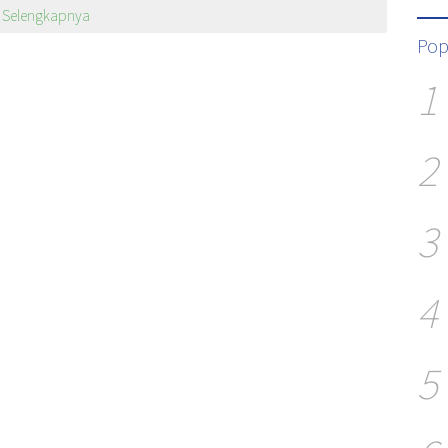
Selengkapnya
Pop
1
2
3
4
5