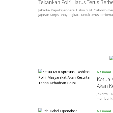
Tekankan Polri Harus Terus Berb
Jakarta- Kapolri Jenderal Listyo Sigit Prabowo m
jajaran Korps Bhayangkara untuk terus berben
Nasional
Ketua M
Akan Ke
Jakarta –
memberika
Nasional