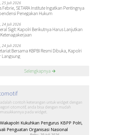
, 25 Juli 2026
s Febrie, SETARA Institute Ingatkan Pentingnya
pendensi Penegakan Hukum
, 24 Juli 2026
ral Sigit: Kapolri Berikutnya Harus Lanjutkan
 Ketenagakerjaan
, 24 Juli 2026
etariat Bersama KBPBI Resmi Dibuka, Kapolri
r Langsung
Selengkapnya
tomotif
i adalah contoh keterangan untuk widget dengan
tegori otomotif, anda bisa dengan mudah
masukkannya pada widget.
Rabu, 29 Juli 2026