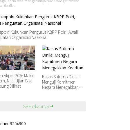
aga, anda bisa mengaturnya pada widget recent
wpberita.
polri Kukuhkan Pengurus KBPP Polri, Awali
uatan Organisasi Nasional
ksi Akpol 2026 Makin
Kasus Sutrimo Dinilai
n, Nilai Ujian Bisa
Menguji Komitmen
sung Dilihat
Negara Menegakkan
Keadilan
Selengkapnya