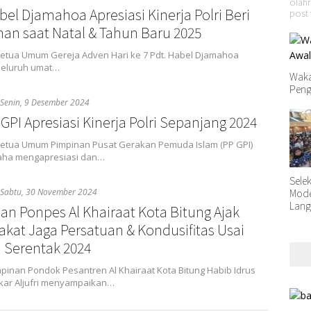
olahr
bel Djamahoa Apresiasi Kinerja Polri Beri
post 
nan saat Natal & Tahun Baru 2025
 Ketua Umum Gereja Adven Hari ke 7 Pdt. Habel Djamahoa
seluruh umat…
Waka
Peng
Senin, 9 Desember 2024
PI Apresiasi Kinerja Polri Sepanjang 2024
 Ketua Umum Pimpinan Pusat Gerakan Pemuda Islam (PP GPI)
aha mengapresiasi dan…
Sele
Sabtu, 30 November 2024
Moder
Lang
an Ponpes Al Khairaat Kota Bitung Ajak
akat Jaga Persatuan & Kondusifitas Usai
a Serentak 2024
mpinan Pondok Pesantren Al Khairaat Kota Bitung Habib Idrus
kar Aljufri menyampaikan…