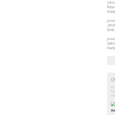
Sabtu
Kasu
Inde
Jumat
Jende
Desk
Jumat
Sekr
Hadi
O
In
ka
me