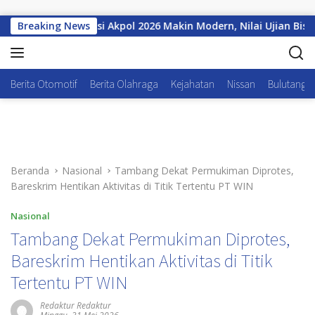
Langsung ke konten
l
Breaking News
Seleksi Akpol 2026 Makin Modern, Nilai Ujian Bisa Lan
Berita Otomotif
Berita Olahraga
Kejahatan
Nissan
Bulutangki
Beranda
Nasional
Tambang Dekat Permukiman Diprotes,
Bareskrim Hentikan Aktivitas di Titik Tertentu PT WIN
Nasional
Tambang Dekat Permukiman Diprotes,
Bareskrim Hentikan Aktivitas di Titik
Tertentu PT WIN
Redaktur Redaktur